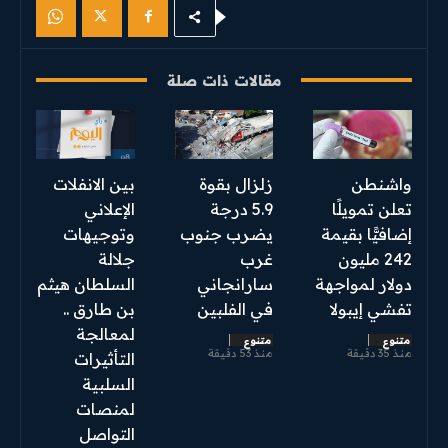
مقالات ذات صلة
واشنطن
زلزال بقوة
بين الانفلات
تعلن تمويلًا
5.9 درجة
الإعلاني
إضافيًّا بقيمة
يضرب جنوب
وتوجيهات
242 مليون
غرب
جلالة
دولار لمواجهة
سارانجاني
السلطان هيثم
تفشي إيبولا
في الفلبين
بن طارق ..
لمعالجة
متنوع
متنوع
منذ 35 دقيقة
منذ 53 دقيقة
التأثيرات
السلبية
لمنصات
التواصل