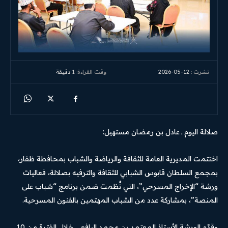
2026-05-12
وقت القراءة:
1
دقيقة
نشرت :
صلالة اليوم ـ عادل بن رمضان مستهيل:
اختتمت المديرية العامة للثقافة والرياضة والشباب بمحافظة ظفار،
بمجمع السلطان قابوس الشبابي للثقافة والترفيه بصلالة، فعاليات
ورشة “الإخراج المسرحي”، التي نُظمت ضمن برنامج “شباب على
المنصة”، بمشاركة عدد من الشباب المهتمين بالفنون المسرحية.
وقدّم الورشة الأستاذ المعتمد بن محمد اليافعي خلال الفترة من 10