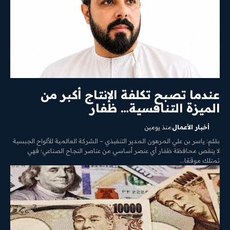
عندما تصبح تكلفة الإنتاج أكبر من
الميزة التنافسية… ظفار
أخبار الأعمال
منذ يومين
​بقلم: ياسر بن علي المرهون المدير التنفيذي – الشركة العالمية للألواح الجبسية ​
لا ينقص محافظة ظفار أي عنصر أساسي من عناصر النجاح الصناعي؛ فهي
تمتلك موقعًا...