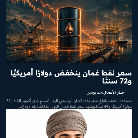
سعر نفط عُمان ينخفض دولارًا أمريكيًّا
و72 سنتًا
أخبار الأعمال
منذ يومين
مسقط : العمانيةبلغ سعر نفط عُمان الرسمي اليوم تسليم شهر أكتوبر القادم 77
دولارًا أمريكيًّا و44 سنتًا.وشهد سعر نفط عُمان اليوم انخفاضًا بلغ دولارًا...