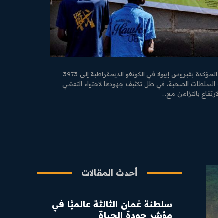
مسقط : العمانيةارتفع عدد الإصابات المؤكدة بفيروس إيبولا في الكونغو الديمقراطية إلى 3973
 وفق ما ذكرته السلطات الصحية، في ظل تكثيف جهودها لاحتواء التفشي
رتفاع بالتزامن مع...
أحدث المقالات
سلطنة عُمان الثالثة عالميًّا في
مؤشر جودة الحياة