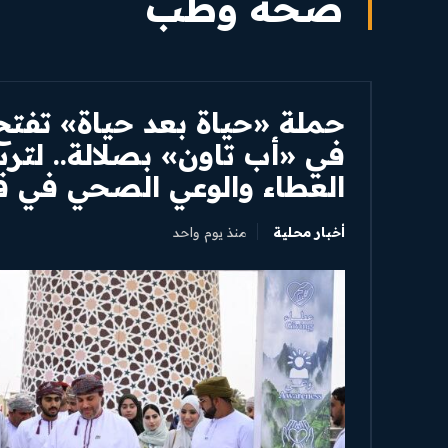
صحة وطب
​حملة «حياة بعد حياة» تفتح أ
في «أب تاون» بصلالة.. لتر
العطاء والوعي الصحي في ق
أخبار محلية
منذ يوم واحد