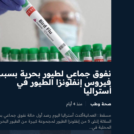
كام الاستخدام
محتوى مميز
رأ مقالاتنا الحصرية
نفوق جماعي لطيور بحرية بسبب
فيروس إنفلونزا الطيور في
أستراليا
صحة وطب
منذ 4 أيام
مسقط : العمانيةأكدت أستراليا اليوم رصد أول حالة نفوق جماعي ب
السلالة إتش 5 من إنفلونزا الطيور لمجموعة كبيرة من الطيور البحر
المحلية في...