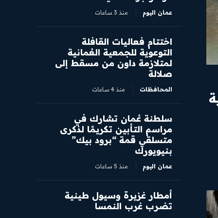
عمان اليوم
منذ 3 ساعات
اختتام فعاليات القافلة
التوعوية للجمعية العُمانية
لمتلازمة داون من مسقط إلى
صلالة
المحافظات
منذ 4 ساعات
ة
سلطنة عُمان تشارك في
مراسم التأبين تكريمًا لذكرى
متسلقي قمة “برود بيك”
بنيويورك
عمان اليوم
منذ 5 ساعات
أمطار غزيرة وسيول طينية
تضرب غرب النمسا