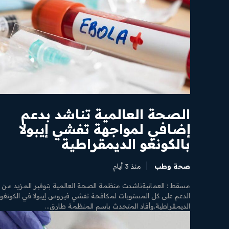
الصحة العالمية تناشد بدعم
إضافي لمواجهة تفشي إيبولا
بالكونغو الديمقراطية
صحة وطب
منذ 3 أيام
ن نحن
مسقط : العمانيةناشدت منظمة الصحة العالمية بتوفير المزيد من
واصل بنا
الدعم على كل المستويات لمكافحة تفشي فيروس إيبولا في الكونغو
الديمقراطية.وأفاد المتحدث باسم المنظمة طارق...
ياسة الخصوصية