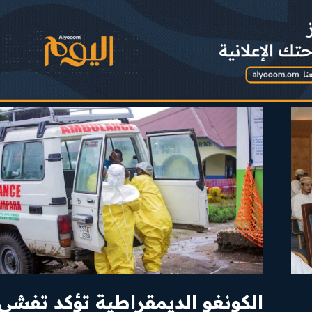
الكونغو الديمقراطية تؤكد تفشي