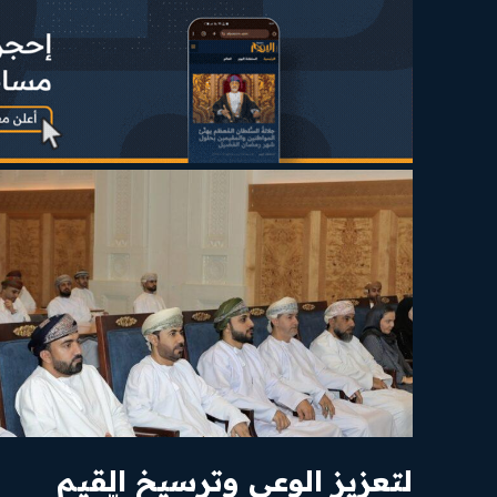
​لتعزيز الوعي وترسيخ القيم