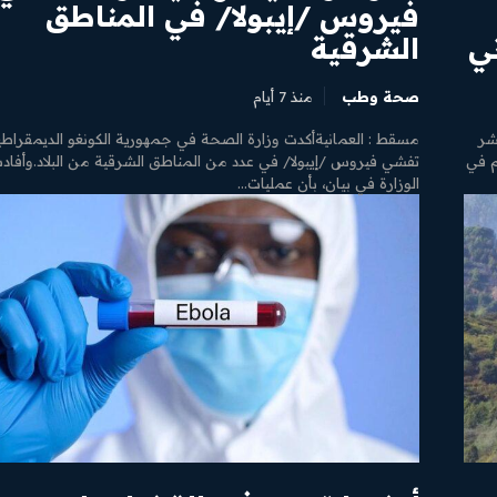
فيروس /إيبولا/ في المناطق
ني
الشرقية
صحة وطب
منذ 7 أيام
شر
مسقط : العمانيةأكدت وزارة الصحة في جمهورية الكونغو الديمقراطي
م في
تفشي فيروس /إيبولا/ في عدد من المناطق الشرقية من البلاد.وأفاد
الوزارة في بيان، بأن عمليات...