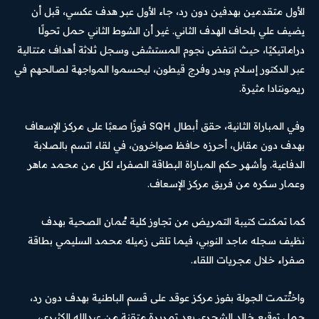
الأول متقدمين بهدفين دون رد، جاء الأول عبر هدف عكسي، قبل أن
يضيف علي بلحاف الهدف الثاني. غير أن الشوط الثاني حمل تحولًا
دراماتيكيًا، حيث انتفض نجوم المستشفى وسجل ثلاثة أهداف متتالية
عبر الدكتور إسلام وبدر وفرج قيطون، ليحسموا المواجهة لصالحهم في
ريمونتادا مثيرة.
وفي المباراة الثانية، حقق أبطال SQH فوزًا صعبًا على مركز الإسعاف
بهدف دون مقابل، أحرزه حافظ صواخرون، في لقاء اتسم بالصلابة
الدفاعية. وأشهر حكم المباراة البطاقة الصفراء لكل من محمد ماهر
وعمار سكره من فريق مركز الإسعاف.
كما تمكنت كتيبة التمريض من تجاوز كلية عُمان الصحية بهدف
نظيف سجله ماجد النوبي، فيما تلقى زميله محمد السليمي بطاقة
صفراء خلال مجريات اللقاء.
واختُتمت الجولة بفوز مركز عوقد على قسم الباطنية بهدف دون رد،
حمل توقيع خالد الشحري بعد تمريرة متقنة من عبدالله الكثيري،