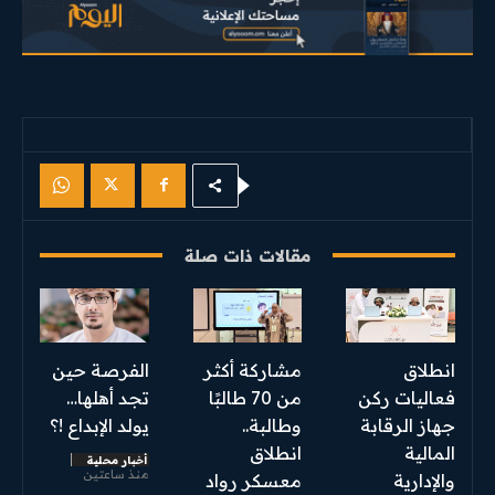
مقالات ذات صلة
انطلاق
مشاركة أكثر
الفرصة حين
فعاليات ركن
من 70 طالبًا
تجد أهلها…
جهاز الرقابة
وطالبة..
يولد الإبداع !؟
المالية
انطلاق
أخبار محلية
منذ ساعتين
والإدارية
معسكر رواد