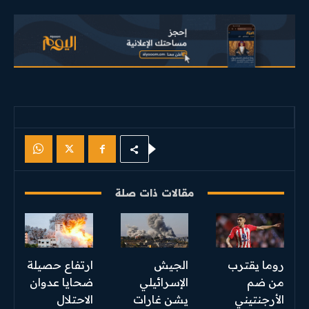
مقالات ذات صلة
روما يقترب
الجيش
ارتفاع حصيلة
من ضم
الإسرائيلي
ضحايا عدوان
الأرجنتيني
يشن غارات
الاحتلال