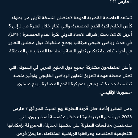
١ مارس ٢٠٢٦
تستعد العاصمة القطرية الدوحة لاحتضان النسخة الأولى من بطولة
كأس الخليج لكرة القدم المصغرة، والتي تقام خلال الفترة من 1 إلى 5
أبريل 2026، تحت إشراف الاتحاد الدولي لكرة القدم المصغرة (IMF)،
في حدث رياضي خليجي مرتقب يجمع منتخبات دول مجلس التعاون
في أجواء تنافسية تعكس تطور اللعبة وانتشارها المتزايد في المنطقة.
وأعلن المنظمون مشاركة جميع دول الخليج العربي في البطولة، التي
تمثل محطة مهمة لتعزيز التعاون الرياضي الخليجي وتوفير منصة
تنافسية جديدة تسهم في دعم كرة القدم المصغرة ورفع مستوى
حضورها الإقليمي.
ومن المقرر إقامة حفل قرعة البطولة يوم السبت الموافق 7 مارس
2026 في فندق العزيزية بوتيك داخل مؤسسة أسباير زون، التي
ستحتضن منافسات البطولة على ملاعبها الحديثة، المعروفة بإمكاناتها
التنظيمية المتقدمة ومرافقها الرياضية المتكاملة، ما يعزز فرص