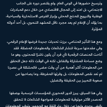
وترسيخ حضورها في الوعي العام. ولم يقتصر دوره على الجانب
الاجتماعي، بل امتد إلى المجال الاقتصادي من خلال دعم المبادرات
الوطنية والترويج للمنتج المحلي وإبراز الفرص الاستثمارية والسياحية،
بما يؤكد أن الإعلام لم يعد مجرد ناقل للمشهد التنموي، بل أحد أدواته
المؤثرة.
ومع هذا التأثير المتنامي، برزت تحديات جديدة فرضها الإعلام الرقمي،
وفي مقدمتها سرعة انتشار الشائعات والمعلومات المضللة. فقد
أتاحت المنصات الرقمية لأي فرد أن يكون ناشرًا للمحتوى، وهو ما
وسّع مساحة المشاركة والتفاعل، لكنه في الوقت ذاته جعل التحقق
من المعلومات أكثر أهمية من أي وقت مضى. فالمشكلة في عصرنا
لم تعد نقص المعلومات، بل وفرتها المفرطة، وما يصاحبها من
صعوبة التمييز بين الحقيقة والتضليل.
وفي هذا السياق، يبرز الدور المحوري للمؤسسات الرسمية بوصفها
المصدر الأكثر موثوقية للمعلومات. فمواجهة الشائعات لا تتحقق
بالنفي وحده، وإنما من خلال بناء الثقة مع الجمهور وتوفير المعلومات