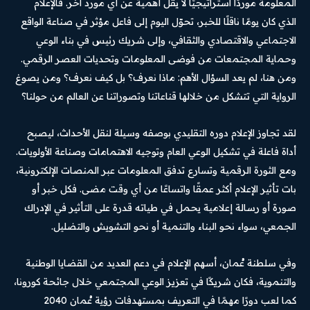
المعلومة موردًا استراتيجيًا لا يقل أهمية عن أي مورد آخر. فالإعلام
الذي كان يومًا ناقلًا للخبر، تحوّل اليوم إلى فاعل مؤثر في صناعة الواقع
الاجتماعي والاقتصادي والثقافي، وإلى شريك رئيس في بناء الوعي
وحماية المجتمعات من فوضى المعلومات وتحديات العصر الرقمي.
ومن هنا، لم يعد السؤال الأهم: ماذا نعرف؟ بل كيف نعرف؟ ومن يصوغ
الرواية التي تتشكل من خلالها قناعاتنا وتصوراتنا عن العالم من حولنا؟
لقد تجاوز الإعلام دوره التقليدي بوصفه وسيلة لنقل الأحداث، ليصبح
أداة فاعلة في تشكيل الوعي العام وتوجيه الاهتمامات وصناعة الأولويات.
ومع الثورة الرقمية وتسارع تدفق المعلومات عبر المنصات الإلكترونية،
بات تأثير الإعلام أكثر عمقًا واتساعًا من أي وقت مضى. فكل خبر أو
صورة أو رسالة إعلامية يحمل في طياته قدرة على التأثير في الإدراك
الجمعي، سواء نحو البناء والتنمية أو نحو التشويش والتضليل.
وفي سلطنة عُمان، أسهم الإعلام في دعم العديد من القضايا الوطنية
والتنموية، فكان شريكًا في تعزيز الوعي المجتمعي خلال جائحة كورونا،
كما لعب دورًا مهمًا في التعريف بمستهدفات رؤية عُمان 2040