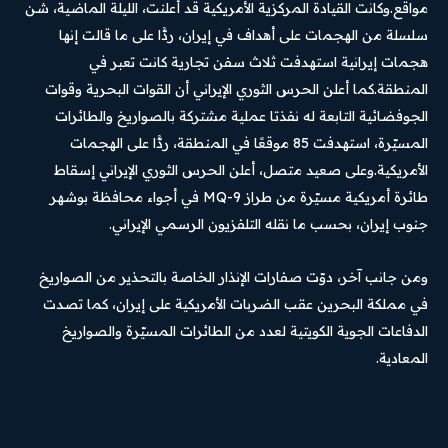
مواقع.وكانت القيادة المركزية الأمريكية قد أعلنت، الليلة الماضية، شن
سلسلة من الهجمات على أهداف في إيران، ردًّا على ما قالت إنها
هجمات إيرانية استهدفت ثلاث سفن تجارية كانت تعبر في
المنطقة.كما أعلن الحرس الثوري الإيراني أن القوات البحرية وقوات
الجوفضائية التابعة له نفذتا عملية مشتركة بالصواريخ والطائرات
المسيّرة، استهدفت 85 موقعًا في المنطقة، ردًّا على الهجمات
الأمريكية.وعلى صعيد متصل، أعلن الحرس الثوري الإيراني إسقاط
طائرة أمريكية مسيّرة من طراز MQ-9 في أجواء محافظة بوشهر
جنوب إيران، بحسب ما نقله التلفزيون الرسمي الإيراني.
ومن جانب آخر، دوّت صفارات الإنذار الخاصة بالتحذير من الصواريخ
في مملكة البحرين عقب الضربات الأمريكية على إيران، كما تصدت
الدفاعات الجوية الكويتية لعدد من الطائرات المسيّرة والصواريخ
المعادية.