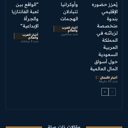
يُعزز حضوره
وأوكرانيا
“الواقع بين
الإقليمي
تتبادلان
لعبة الفانتازيا
بندوة
الهجمات
والجرأة
متخصصة
الإبداعية”
أخبار العرب
والعالم
لزبائنه في
منذ ساعتين
أخبار العرب
والعالم
المملكة
منذ 3 ساعات
العربية
السعودية
حول أسواق
المال العالمية
أخبار الأعمال
منذ 18 دقيقة
مقالات ذات صلة