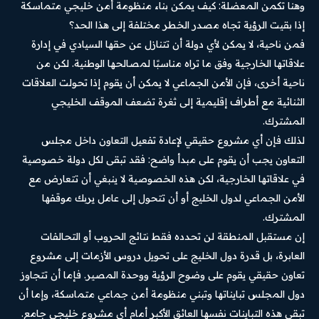
وهنا تكمن المعضلة: كيف يمكن بناء منظومة أمن خليجي متماسكة
إذا بقيت الرؤية تجاه مصدر الخطر مختلفة إلى هذا الحد؟
فمن ناحية، لا يمكن لأي دولة أن تتنازل عن حقها السيادي في إدارة
علاقاتها الخارجية وفق ما تراه مناسبًا لمصالحها الوطنية. لكن من
ناحية أخرى، فإن الأمن الجماعي لا يمكن أن يقوم إذا تحولت العلاقات
الثنائية مع أطراف إقليمية إلى ثغرة تضعف الموقف الخليجي
المشترك.
لذلك فإن أي مشروع حقيقي لإعادة تفعيل التعاون داخل مجلس
التعاون يجب أن يقوم على مبدأ واضح: فقد تبقى لكل دولة خصوصية
في علاقاتها الخارجية، لكن هذه الخصوصية لا ينبغي أن تتعارض مع
الأمن الجماعي لدول الخليج أو أن تتحول إلى عامل يربك موقفها
المشترك.
إن مستقبل المنطقة لن تحدده فقط نتائج الحروب أو التحالفات
العابرة، بل قدرة دول الخليج على تحويل دروس الأزمات إلى مشروع
تعاون حقيقي يقوم على وضوح الرؤية ووحدة المصير. فإما أن تتجاوز
دول المجلس تبايناتها وتبني منظومة أمن جماعي متماسكة، وإما أن
تبقى هذه التباينات نفسها العائق الأكبر أمام أي مشروع خليجي جامع.