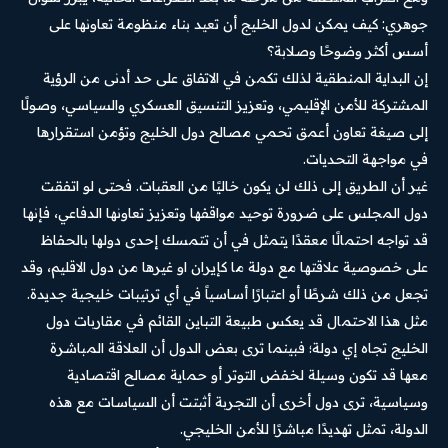
جوهري: كيف يمكن لدول الخليج أن تعيد بناء منظومة تعاونها على
أسس أكثر وضوحًا وصلابة؟
إن البداية المنطقية لذلك تكمن في الاتفاق على حد أدنى من الرؤية
المشتركة للأمن الإقليمي، وتعزيز التنسيق العسكري والسياسي، وصولًا
إلى صيغة تعاون أعمق تحمي مصالح دول الخليج وتؤمن استقرارها
في مواجهة التحديات.
غير أن الطريق إلى ذلك لن يكون خاليًا من العقبات. فحتى لو اتفقت
دول المجلس على ضرورة توحيد مواقفها وتعزيز تعاونها الدفاعي، فإنها
قد تواجه احتمالًا معقدًا يتمثل في أن تتمسك إحدى دولها بالحفاظ
على خصوصية علاقتها مع دولة ما كإيران او غيرها من دول الاقليم، وقد
تجعل من ذلك شرطًا أو اعتبارًا أساسياً في أي ترتيبات خليجية جديدة.
مثل هذا الاحتمال قد يعكس طبيعة التباين القائم في مقاربات دول
الخليج تجاه إي دولة؛ فبينما ترى بعض الدول أن العلاقة المباشرة
معها قد تكون وسيلة لخفض التوتر أو حماية مصالح اقتصادية
وسياسية، ترى دول أخرى أن التجربة أثبتت أن السياسات مع هذه
الدولة، تمثل تهديدًا مباشرًا للأمن الخليجي.