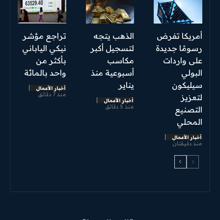
أمريكا تفرض
الذهب يتجه
تراجع مؤشر
رسومًا جديدة
لتسجيل أكبر
نيكي الياباني
على واردات
مكاسب
بأكثر من
البولي
أسبوعية منذ
واحد بالمائة
سيليكون
يناير
أخبار الأعمال
منذ 7 دقائق
لتعزيز
أخبار الأعمال
منذ 5 دقائق
التصنيع
المحلي
أخبار الأعمال
منذ دقيقتان