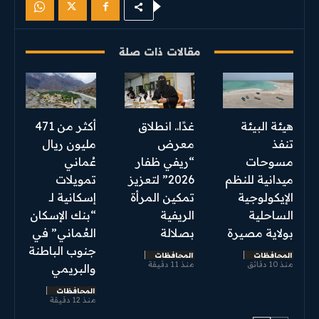
مقالات ذات صلة
هيئة البيئة
غدًا.. انطلاق
أكثر من 471
تنفذ
معرض
مليون ريال
مسوحات
“ريفي ظفار
عُماني
ميدانية للنظم
2026” لتعزيز
تمويلات
الإيكولوجية
تمكين المرأة
إسكانية لـ
الساحلية
الريفية
“بنك الإسكان
بولاية مصيرة
بصلالة
العُماني” في
جنوب الباطنة
المحافظات
المحافظات
منذ 10 دقائق
منذ 11 دقيقة
والبريمي
المحافظات
منذ 12 دقيقة