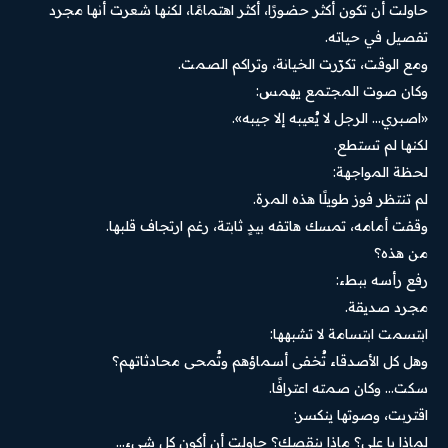
حاولت أن تكون أكثر حضورًا، أكثر اهتمامًا، لكنها شعرت أنها مجرد
تفصيل في حياته.
ومع الوقت، تكرّرت الخيانة، وتراكم الصمت.
وكان صوت المجتمع يهمس:
«اصبري… الرجل لا يُعيبه إلا جيبه».
لكنها لم تستطع.
لحظة المواجهة:
لم تنتظر فوز طويلًا هذه المرة.
وقفت أمامه، تمسك هاتفه بيدٍ ثابتة، رغم ارتجاف قلبها.
من هذه؟
رفع رأسه ببطء:
مجرد صديقة.
ابتسمت ابتسامة لا تشبهها:
وهل كل الأصدقاء تُخفى أسماؤهم وتُمحى محادثاتهم؟
سكت… وكان صمته اعترافًا.
اقتربت، وصوتها ينكسر:
لماذا يا علي؟ ماذا ينقصك؟ حاولت أن أكون كل شيء…