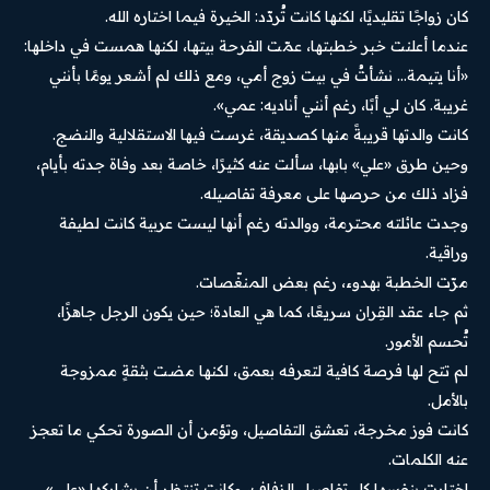
كان زواجًا تقليديًا، لكنها كانت تُردّد: الخيرة فيما اختاره الله.
عندما أعلنت خبر خطبتها، عمّت الفرحة بيتها، لكنها همست في داخلها:
«أنا يتيمة… نشأتُ في بيت زوج أمي، ومع ذلك لم أشعر يومًا بأنني
غريبة. كان لي أبًا، رغم أنني أناديه: عمي».
كانت والدتها قريبةً منها كصديقة، غرست فيها الاستقلالية والنضج.
وحين طرق «علي» بابها، سألت عنه كثيرًا، خاصة بعد وفاة جدته بأيام،
فزاد ذلك من حرصها على معرفة تفاصيله.
وجدت عائلته محترمة، ووالدته رغم أنها ليست عربية كانت لطيفة
وراقية.
مرّت الخطبة بهدوء، رغم بعض المنغّصات.
ثم جاء عقد القِران سريعًا، كما هي العادة؛ حين يكون الرجل جاهزًا،
تُحسم الأمور.
لم تتح لها فرصة كافية لتعرفه بعمق، لكنها مضت بثقةٍ ممزوجة
بالأمل.
كانت فوز مخرجة، تعشق التفاصيل، وتؤمن أن الصورة تحكي ما تعجز
عنه الكلمات.
اختارت بنفسها كل تفاصيل الزفاف، وكانت تنتظر أن يشاركها «علي»