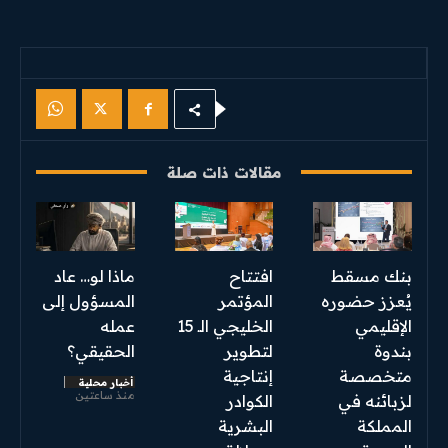
مقالات ذات صلة
بنك مسقط
افتتاح
ماذا لو… عاد
يُعزز حضوره
المؤتمر
المسؤول إلى
الإقليمي
الخليجي الـ 15
عمله
بندوة
لتطوير
الحقيقي؟
متخصصة
إنتاجية
أخبار محلية
منذ ساعتين
لزبائنه في
الكوادر
المملكة
البشرية