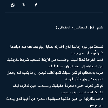
بقلم . فايل المطاعني ( الحكواتي )
تستعدّ فوز ليوم زفافها الذي اختارته بعناية؛ يومٌ يصادف عيد ميلادها،
كأنها تُولد فيه من جديد.
كانت الفرحة تملأ البيت، وجلست على الأريكة تستعيد شريط ذكرياتها:
من الخطبة، إلى عقد القِران، ثم الزفاف.
مرّت بمحطاتٍ لم تكن سهلة، لكنها كانت تؤمن أن ما يكتبه الله يحمل
الخير، حتى وإن تأخّر فهمه.
لم تكن تعرف «علي» معرفةً حقيقية، وابتسمت حين تذكّرت كيف
اعتادت اسمه بعد تردّدٍ خفيف.
عادت بذاكرتها إلى حين حدّثتها صديقتها «سمر» عن أخيها الذي يبحث
عن عروس.