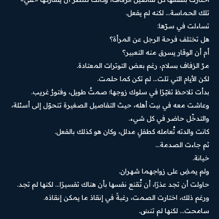
تلك الحماسة… لكنه لم يفعل.
تساءلت في سرّها:
هل تختلف فرحة الرجل عن المرأة؟
أم أن الوقار يسرق منه التعبير؟
مرّ الزفاف بسلام، رغم بعض التوترات المعتادة.
لكن الأيام التي تلت… لم تكن كما حلمت.
بدأت تلاحظ تغيّرًا في سلوك زوجها؛ صمتٌ طويل، وفتورٌ غريب.
وعاشت معه في بيت أهله، حيث التفاصيل الصغيرة تتحوّل إلى أسئلة،
والتدخّل حاضر في كل شيء.
كانت والدته تُعامله كطفلٍ مدلل، وكان هو كذلك بالفعل.
ثم جاءت الصدمة…
خيانة.
ولم يمضِ على زواجهما شهران.
حاولت أن تجد عذرًا، أن تُقنع نفسها بأن هناك تفسيرًا… لكنها لم تجد.
ورغم ذلك، اختارت الصمت، رغبةً في إنقاذ ما يمكن إنقاذه.
سامحت… لكنها لم تنسَ.