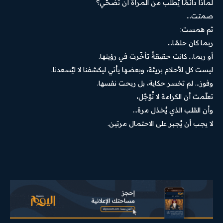
لماذا دائمًا يُطلب من المرأة أن تُضحّي؟
صمتت…
ثم همست:
ربما كان حلمًا…
أو ربما… كانت حقيقةً تأخّرت في رؤيتها.
ليست كل الأحلام بريئة، وبعضها يأتي ليكشفنا لا ليُسعدنا.
وفوز… لم تخسر حكاية، بل ربحت نفسها.
تعلّمت أن الكرامة لا تُؤجَّل،
وأن القلب الذي يُخذل مرة…
لا يجب أن يُجبر على الاحتمال مرتين.