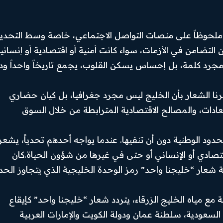
ً ملحوظاً على منصات التواصل الاجتماعي، خاصة وسط التحدي
التضامن في الأزمات، سواء كانت أمنية أو اقتصادية أو إنسانية
جرد كلمة، بل إحساس يسكن القلوب، يجمع تاريخاً واحداً ودين
ذكرنا الشعار بأن الخليج ليس مجرد جغرافيا، بل كيان حضاري
لعادات، والمصالح الاقتصادية المترابطة من خلال السوق
لحدود الوطنية دون أن تنفيها. عندما يواجه أحدهم تحدياً، يشعر
تصادي أو الإنساني أو حتى في غيرها من شؤون الحياة.كان
ة شعار “خليجنا واحد” رمز الوحدة الخليجية الذي يتجاوز الحد
مع مياه الخليج الزرقاء، يتردد شعار “خليجنا واحد” كإيقاع
Facebook
سعودية، سلطنة عمان ودولة الكويت والإمارات العربية