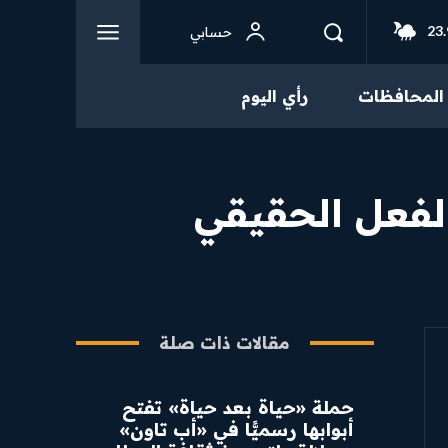
23.
حسابي
المحافظات
رأي اليوم
الفعل الحقيقي
مقالات ذات صلة
​حملة «حياة بعد حياة» تفتح
أبوابها رسميًّا في «أب تاون»