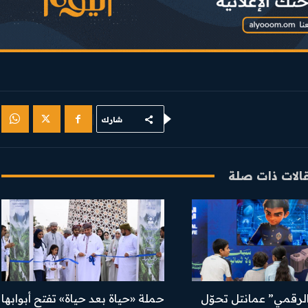
شارك
الات ذات صلة
لرقمي” عمانتل تحوّل
​حملة «حياة بعد حياة» تفتح أبوابها