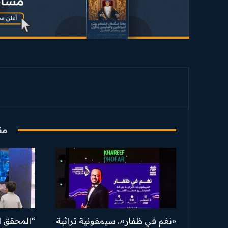
مق
«نغم في ظفار».. سيمفونية تراثية
“المحقق ا