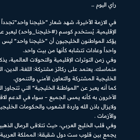
راي اليوم …
في الازمة الأخيرة، شهد شعار “خليجنا واحد”تجددا
الإقليمية. يُستخدم كوسم (#خليجنا_واحد) ليعبر عن 
يؤكد المواطنون الخليجيون أن “خليجنا واحد” ليس م
واحداً وعادات تتشابه كأنها من بيت واحد.
وفي زمن التوترات الإقليمية والتحولات العالمية، ي
متماسك. يعتمد على ركائز مشتركة: اللغة، الدين، ا
الخليجية المشتركة والتعاون الأمني والتنموي.
كما أنه يعبر عن “المواطنة الخليجية” التي تتجاوز ا
الآخرون به كأنه يمس الجميع – سواء في الدعم الاق
ولايزال باذن الله واردة الشعوب والحكومات الخليجي
والأزمات .
الرئيسية
من نحن
Hub
News
وفي قلب الخليج العربي، حيث تتلاقى الرمال الذهبية 
أهم الأخبار
تواصل بنا
يجمع بين قلوب ست دول شقيقة: المملكة العربية ال
SUBSCRIBE
أخبار العرب
سياسة