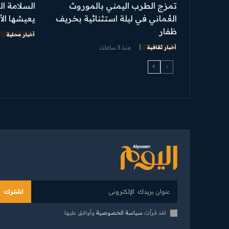
تمزج الطرب اليمني بالموروث
السلامة ال
العُماني في ليلة استثنائية بخريف
يعيشها ال
ظفار
أخبار محلية
أخبار ثقافية
منذ 3 ساعات
اشترك
لقد قرأت
سياسة الخصوصية
وأوافق عليها.