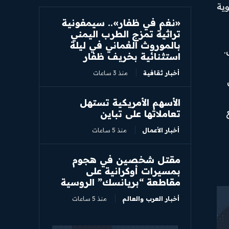
ية
«نغم في ظفار».. سيمفونية
تراثية تمزج الطرب اليمني
بالموروث العُماني في ليلة
.
استثنائية بخريف ظفار
أخبار ثقافية
منذ 3 ساعات
الأسهم الأمريكية تستهل
تعاملاتها على تباين
أخبار الأعمال
منذ 5 ساعات
مقتل شخصين في هجوم
بمسيرات أوكرانية على
مقاطعة “بريانسك” الروسية
أخبار العرب والعالم
منذ 5 ساعات