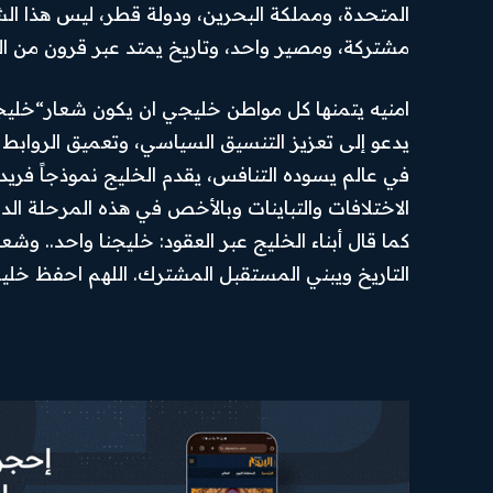
المتحدة، ومملكة البحرين، ودولة قطر، ليس هذا ال
والعالم
الخصوصية
I've read and accept the
مشتركة، ومصير واحد، وتاريخ يمتد عبر قرون من الت
.
Privacy Policy
أخبار رياضية
احكام
الاستخدام
اقتصاد
امنيه يتمنها كل مواطن خليجي ان يكون شعار“خليجنا 
PREMIUM
السياسة
CONTENT
يدعو إلى تعزيز التنسيق السياسي، وتعميق الروابط ال
المحافظات
في عالم يسوده التنافس، يقدم الخليج نموذجاً فريد
رأي اليوم
الاختلافات والتباينات وبالأخص في هذه المرحلة الد
كما قال أبناء الخليج عبر العقود: خليجنا واحد.. وشع
التاريخ ويبني المستقبل المشترك. اللهم احفظ خليج
© Newspaper WordPress Theme by TagDiv