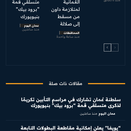
منذ 6 دقائق
العُمانية
متسلقي قمة
لمتلازمة داون
“برود بيك”
من مسقط
بنيويورك
إلى صلالة
عمان اليوم
منذ ساعتين
المحافظات
منذ ساعة واحدة
مقالات ذات صلة
سلطنة عُمان تشارك في مراسم التأبين تكريمًا
لذكرى متسلقي قمة “برود بيك” بنيويورك
عمان اليوم
منذ ساعتين
“يويفا” يعلن إمكانية مقاطعة البطولات التابعة