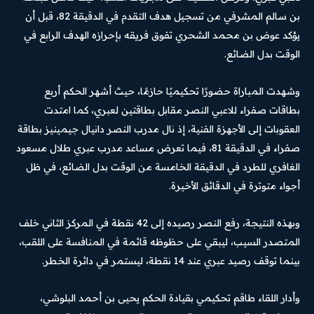
بن سالم المشرفي من تسجيل هدف التقدم في الدقيقة 82، قبل أن
يؤكد عوض بن محمد الشحري تفوق فريقه بإحرازه الهدف الرابع في
الوقت بدل الضائع.
وشهدت المباراة حضورًا تحكيميًا حازمًا، حيث أشهر الحكم أربع
بطاقات صفراء للاعبي النصر مقابل بطاقتين لعبري، كما امتدت
العقوبات إلى الأجهزة الفنية، إذ نال مدرب النصر دانيال جيمينيز بطاقة
صفراء في الدقيقة 81، فيما تعرض مساعد مدرب عبري طلال مسعود
الغافري للطرد في الدقيقة الخامسة من الوقت بدل الضائع، في ظل
أجواء متوترة في الدقائق الأخيرة.
وبهذه النتيجة، رفع النصر رصيده إلى 42 نقطة في المركز الثاني خلف
المتصدر السيب، ليبقي على حظوظه قائمة في المنافسة على اللقب،
بينما توقف رصيد عبري عند 14 نقطة، ليستمر في دائرة الخطر.
وأدار اللقاء طاقم تحكيمي بقيادة الحكم يحيى بن أحمد البلوشي،