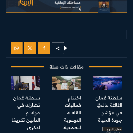
مقالات ذات صلة
سلطنة عُمان
اختتام
سلطنة عُمان
الثالثة عالميًّا
فعاليات
تشارك في
في مؤشر
القافلة
مراسم
جودة الحياة
التوعوية
التأبين تكريمًا
للجمعية
لذكرى
عمان اليوم