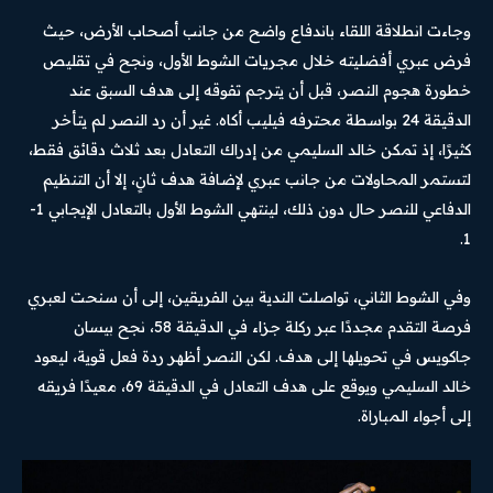
وجاءت انطلاقة اللقاء باندفاع واضح من جانب أصحاب الأرض، حيث
فرض عبري أفضليته خلال مجريات الشوط الأول، ونجح في تقليص
خطورة هجوم النصر، قبل أن يترجم تفوقه إلى هدف السبق عند
الدقيقة 24 بواسطة محترفه فيليب أكاه. غير أن رد النصر لم يتأخر
كثيرًا، إذ تمكن خالد السليمي من إدراك التعادل بعد ثلاث دقائق فقط،
لتستمر المحاولات من جانب عبري لإضافة هدف ثانٍ، إلا أن التنظيم
الدفاعي للنصر حال دون ذلك، لينتهي الشوط الأول بالتعادل الإيجابي 1-
1.
وفي الشوط الثاني، تواصلت الندية بين الفريقين، إلى أن سنحت لعبري
فرصة التقدم مجددًا عبر ركلة جزاء في الدقيقة 58، نجح بيسان
جاكويس في تحويلها إلى هدف. لكن النصر أظهر ردة فعل قوية، ليعود
خالد السليمي ويوقع على هدف التعادل في الدقيقة 69، معيدًا فريقه
إلى أجواء المباراة.