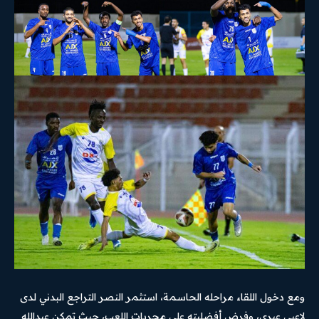
ومع دخول اللقاء مراحله الحاسمة، استثمر النصر التراجع البدني لدى
لاعبي عبري، وفرض أفضليته على مجريات اللعب، حيث تمكن عبدالله