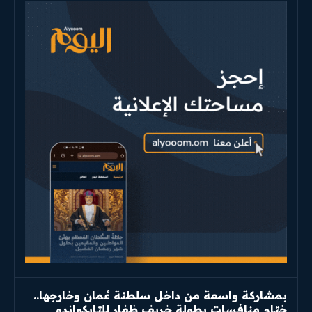
بمشاركة واسعة من داخل سلطنة عُمان وخارجها..
ختام منافسات بطولة خريف ظفار للتايكواندو