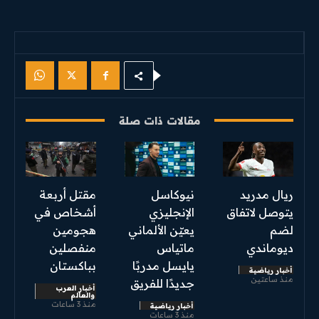
مقالات ذات صلة
ريال مدريد
نيوكاسل
مقتل أربعة
يتوصل لاتفاق
الإنجليزي
أشخاص في
لضم
يعيّن الألماني
هجومين
ديوماندي
ماتياس
منفصلين
يايسل مدربًا
بباكستان
أخبار رياضية
منذ ساعتين
جديدًا للفريق
أخبار العرب
والعالم
منذ 3 ساعات
أخبار رياضية
منذ 3 ساعات