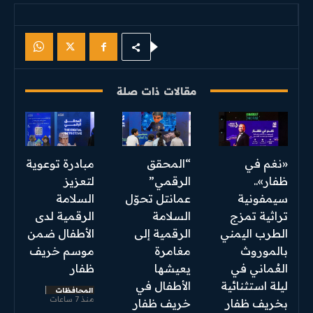
مقالات ذات صلة
«نغم في
“المحقق
مبادرة توعوية
ظفار»..
الرقمي”
لتعزيز
سيمفونية
عمانتل تحوّل
السلامة
تراثية تمزج
السلامة
الرقمية لدى
الطرب اليمني
الرقمية إلى
الأطفال ضمن
بالموروث
مغامرة
موسم خريف
العُماني في
يعيشها
ظفار
ليلة استثنائية
الأطفال في
المحافظات
منذ 7 ساعات
بخريف ظفار
خريف ظفار