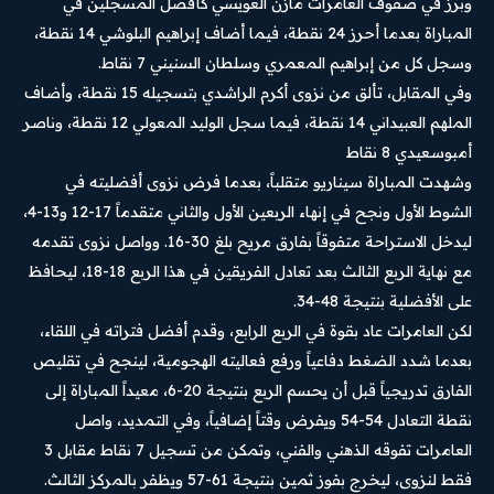
وبرز في صفوف العامرات مازن العويسي كأفضل المسجلين في
المباراة بعدما أحرز 24 نقطة، فيما أضاف إبراهيم البلوشي 14 نقطة،
وسجل كل من إبراهيم المعمري وسلطان السنيني 7 نقاط.
وفي المقابل، تألق من نزوى أكرم الراشدي بتسجيله 15 نقطة، وأضاف
الملهم العبيداني 14 نقطة، فيما سجل الوليد المعولي 12 نقطة، وناصر
أمبوسعيدي 8 نقاط
وشهدت المباراة سيناريو متقلباً، بعدما فرض نزوى أفضليته في
الشوط الأول ونجح في إنهاء الربعين الأول والثاني متقدماً 17-12 و13-4،
ليدخل الاستراحة متفوقاً بفارق مريح بلغ 30-16. وواصل نزوى تقدمه
مع نهاية الربع الثالث بعد تعادل الفريقين في هذا الربع 18-18، ليحافظ
على الأفضلية بنتيجة 48-34.
لكن العامرات عاد بقوة في الربع الرابع، وقدم أفضل فتراته في اللقاء،
بعدما شدد الضغط دفاعياً ورفع فعاليته الهجومية، لينجح في تقليص
الفارق تدريجياً قبل أن يحسم الربع بنتيجة 20-6، معيداً المباراة إلى
نقطة التعادل 54-54 ويفرض وقتاً إضافياً، وفي التمديد، واصل
العامرات تفوقه الذهني والفني، وتمكن من تسجيل 7 نقاط مقابل 3
فقط لنزوى، ليخرج بفوز ثمين بنتيجة 61-57 ويظفر بالمركز الثالث.