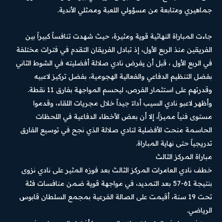
جماهيري ومتابعة من مسؤولي اللعبة وممثلي الأندية.
جاءت المباراة النهائية قوية ومثيرة، حيث شهدت تنافساً كبيراً بين
الفريقين منذ الربع الأول، إذ تبادل الفريقان التقدم في فترات مختلفة
في الربع الأول ، قبل أن يفرض نادي صلالة أفضليته في الشوط الثاني
بفضل التنظيم الدفاعي والفعالية الهجومية، بفضل تركيز لاعبيه
وقدرتهم على استثمار الفرص، ليحسم المواجهة بفارق 11 نقطة.
وأظهر لاعبو نادي السيب أداءً جيداً خلال مجريات اللقاء، وقدموا
مستوى فنياً مميزاً، إلا أن بعض الأخطاء الدفاعية في اللحظات
الحاسمة منحت الأفضلية لنادي صلالة الذي نجح في توسيع الفارق
تدريجياً حتى نهاية المباراة.
مباراة المركز الثالث
خطف نادي العامرات المركز الثالث بعد فوزه المثير على نادي نزوى
بنتيجة 61-57 بعد التمديد، في مواجهة قوية ضمن منافسات فئة
تحت 19 سنة، أقيمت على الصالة الفرعية بمجمع السلطان قابوس
الرياضي.