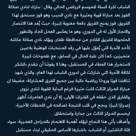
الشباب لكرة السلة للموسم الرياضي الحالي وقال : نبارك لنادي صلالة
الفوز بعد مباراة قوية ومثيرة مع نادي السيب وهو فوز مستحق لهذا
الفريق، فوز يمنح الفريق دفعة معنوية كبيرة، حيث يُعد هذا الانتصار
والانجاز الأول له في الدوري، وهو ما يعكس العمل الجاد والتطور
الملحوظ للفريق القادم من محافظة ظفار، ويؤكد نادي صلالة مكانته
كأحد الأندية التي يُعوّل عليها في رفد المنتخبات الوطنية بلاعبين
متميزين، كما كان عليه الحال في السابق، مع طموحات كبيرة
لاستمرار هذا العطاء في المستقبل، وهنا لا يفوتنا أن نتقدم بالشكر
لكافة الأندية التي شاركت في لدوري الشباب لهذا العام، والذي شهد
تنافسًا قويًا وروحًا رياضية عالية بين جميع الفرق المشاركة، مضيفا ان
مباراة المركز الثالث كانت مثيرة فرغم البداية القوية لنادي نزوى
والفارق الذي حققه في الفترات الأولى، إلا أن نادي العامرات أظهر
إصرارًا كبيرًا، ونجح في قلب النتيجة لصالحه في اللحظات الأخيرة،
ليحسم المركز الثالث عن جدارة واستحقاق.
وأضاف يأتي هذا النجاح ليؤكد أهمية الاهتمام بالمراحل العمرية، سواء
فئة الناشئين أو الشباب، باعتبارها الأساس الحقيقي لبناء مستقبل