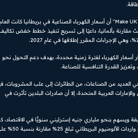
اقة.
وأوضح اتحاد الصناعات البريطاني والمعروف باسم Make UK" أن أسعار الكهرباء الصناعية في بريطانيا كانت العام
Facebook
ا، وبنحو الثلث مقارنة بألمانيا، داعيًا إلى تسريع تنفيذ خطط خفض تكاليف
Instagram
X
أسعار الكهرباء لفترة زمنية محددة، بهدف دعم التحول نحو
 وتعزيز القدرة التنافسية للصناعة.
Youtube
ي العديد من الصناعات، من الطائرات إلى علب المشروبات، في
والإمارات العربية المتحدة، إلا أن صادرات البلدين تأثرت في
ألومنيوم في بريطانيا نحو 17 ألف وظيفة ويسهم بنحو ملياري جنيه إسترليني سنويًّا في الاقتصاد، 
يستفيد من تعريفات جمركية أمريكية تفضيلية على واردات الألومنيوم البريطاني تبلغ 25