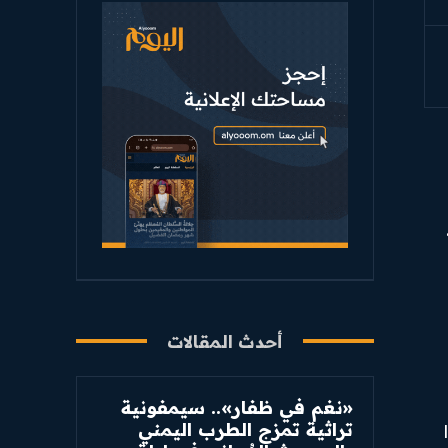
أحدث المقالات
«نغم في ظفار».. سيمفونية
تراثية تمزج الطرب اليمني