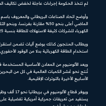
لم تتخذ الحكومة إجراءات عاجلة لخفض تكاليف الط
الرئيسية
من نحن
Hub
News
أهم الأخبار
تواصل بنا
SUBSCRIBE
أخبار العرب
سياسة
الماضي أعلى بنحو 50% مقارنة بفرنس
والعالم
الخصوصية
الكهرباء للشركات كثيفة الاستهلاك للطاقة بنسبة 25%، وهي الإجراءات المقرر إطلاقها في عام 2027.
I've read and accept the
.
Privacy Policy
أخبار رياضية
احكام
الاستخدام
اقتصاد
ويطالب المنتجون كذلك بوضع آليات تضمن استقرار 
PREMIUM
السياسة
استخدام الطاقة الكهربائية بدلا من الوقود الأحفوري،
CONTENT
المحافظات
ويعد الألومنيوم من المعادن الأساسية المستخدمة ف
رأي اليوم
تُنتج نحو عُشر الكميات العالمية في كل من البحرين 
الأسابيع الأخيرة بالتوترات الإقليمية.
© Newspaper WordPress Theme by TagDiv
ويوفر قطاع ال
واردات من دول أخرى.