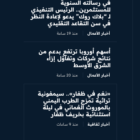
في رسالته السنوية
للمستثمرين.. الرئيس التنفيذي
لـ “بلاك روك” يدعو لإعادة النظر
في سن التقاعد التقليدي
أخبار الأعمال
منذ 19 ساعة
أسهم أوروبا ترتفع بدعم من
نتائج شركات وتفاؤل إزاء
الشرق الأوسط
أخبار الأعمال
منذ 20 ساعة
«نغم في ظفار».. سيمفونية
تراثية تمزج الطرب اليمني
بالموروث العُماني في ليلة
استثنائية بخريف ظفار
أخبار ثقافية
منذ 9 ساعات