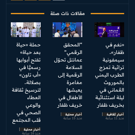
مقالات ذات صلة
«نغم في
“المحقق
​حملة «حياة
ظفار»..
الرقمي”
بعد حياة»
سيمفونية
عمانتل تحوّل
تفتح أبوابها
تراثية تمزج
السلامة
رسميًّا في
الطرب اليمني
الرقمية إلى
«أب تاون»
بالموروث
مغامرة
بصلالة..
العُماني في
يعيشها
لترسيخ ثقافة
ليلة استثنائية
الأطفال في
العطاء
بخريف ظفار
خريف ظفار
والوعي
الصحي في
أخبار ثقافية
أخبار محلية
منذ 11 ساعة
منذ 15 ساعة
قلب المجتمع
أخبار محلية
منذ 16 ساعة