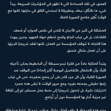
العمق، في تلك المساحة التي لا تظهر في المؤشرات السريعة، يبدأ
شيء ما بالتآكل؛ ببطء، وبطريقة لا تستدعي القلق في بدايتها، لكنها مع
الوقت تُغيّر ملامح الصورة كاملة.
المشكلة في كثير من الأحيان لا تكمن في نقص الموارد أو ضعف
الكفاءات، بل في غياب اتجاهٍ واضح تنتظم حوله الجهود. وحين يبهت
هذا الاتجاه، لا تتوقف المؤسسة عن العمل، لكنها تفقد تدريجيًا قدرتها
على أن تعمل بشكلٍ متسق.
وتبدأ الحكاية عادةً من فكرة تبدو بسيطة: أن التخطيط يمكن تأجيله
قليلًا، وأن الانشغال بالتفاصيل اليومية أكثر إلحاحًا من التوقف عند
الصورة الكلية، وأن كل جزء قادر على أن ينجح بمفرده، حتى في غياب
رابطٍ حقيقي يجمعه بغيره. ومع مرور الوقت، لا تبقى هذه مجرد
اختيارات عابرة، بل تتحول تدريجيًا إلى نمط عمل مستقر، ثم إلى ثقافة
غير مرئية تُدار بها المؤسسة دون أن تُراجع.
وعند هذه المرحلة، لا يظهر الخلل بشكلٍ مباشر. تبدو كل إدارة منشغلة،