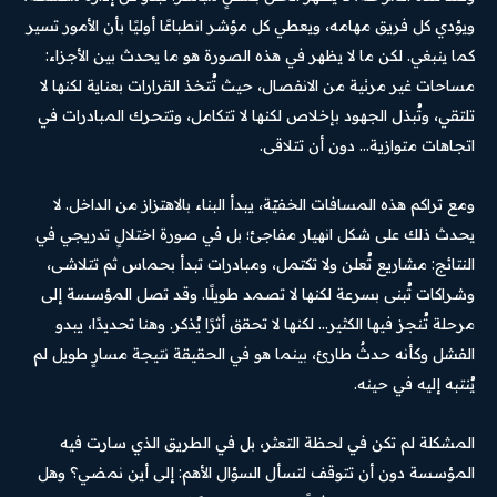
ويؤدي كل فريق مهامه، ويعطي كل مؤشر انطباعًا أوليًا بأن الأمور تسير
كما ينبغي. لكن ما لا يظهر في هذه الصورة هو ما يحدث بين الأجزاء:
مساحات غير مرئية من الانفصال، حيث تُتخذ القرارات بعناية لكنها لا
تلتقي، وتُبذل الجهود بإخلاص لكنها لا تتكامل، وتتحرك المبادرات في
اتجاهات متوازية… دون أن تتلاقى.
ومع تراكم هذه المسافات الخفيّة، يبدأ البناء بالاهتزاز من الداخل. لا
يحدث ذلك على شكل انهيار مفاجئ؛ بل في صورة اختلالٍ تدريجي في
النتائج: مشاريع تُعلن ولا تكتمل، ومبادرات تبدأ بحماس ثم تتلاشى،
وشراكات تُبنى بسرعة لكنها لا تصمد طويلًا. وقد تصل المؤسسة إلى
مرحلة تُنجز فيها الكثير… لكنها لا تحقق أثرًا يُذكر. وهنا تحديدًا، يبدو
الفشل وكأنه حدثٌ طارئ، بينما هو في الحقيقة نتيجة مسارٍ طويل لم
يُنتبه إليه في حينه.
المشكلة لم تكن في لحظة التعثر، بل في الطريق الذي سارت فيه
المؤسسة دون أن تتوقف لتسأل السؤال الأهم: إلى أين نمضي؟ وهل