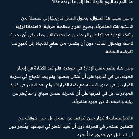
ما نقوم به اليوم يقودنا فعلًا إلى ما نريده غدًا؟
وحين يغيب هذا السؤال، يتحول العمل تدريجيًا إلى سلسلة من
الاستجابات المتفرقة. يصبح القرار معالجةً ظرفية، لا امتدادًا لرؤية.
وتفقد الإدارة قدرتها على الربط بين ما يحدث الآن وما ينبغي أن يحدث
لاحقًا، ويتحوّل القائد- دون أن يشعر- من صانعٍ للاتجاه إلى مُديرٍ لما
تفرضه اللحظة.
ومن هنا، يتغير معنى الإدارة في جوهره؛ فلم تعد الكفاءة في إنجاز
المهام، بل في قدرتها على أن تُكمّل بعضها. ولم يعد النجاح في سرعة
القرار، بل في مدى اتساقه مع بقية القرارات. ولم يعد التميز في كثرة
المبادرات، بل في قدرتها على أن تتحرك ضمن سياقٍ واحد يُعبّر عن
رؤية واضحة، لا عن جهود متفرقة.
فالمؤسسات لا تنهار حين تتوقف عن العمل؛ بل حين تتوقف عن
التفكير. تستمر في الحركة دون أن تُعيد النظر في اتجاهها، وتُنجز دون
أن تتساءل عن جدوى ما تُنجزه.