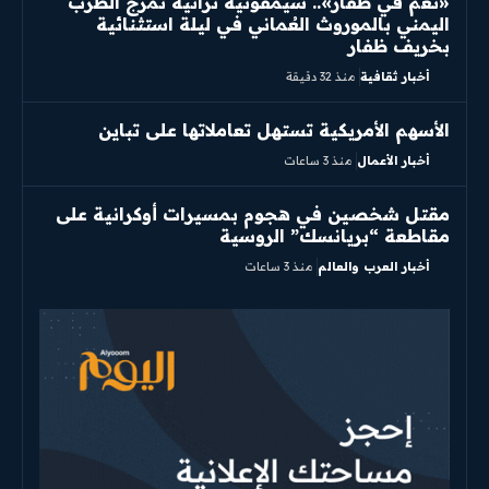
«نغم في ظفار».. سيمفونية تراثية تمزج الطرب
اليمني بالموروث العُماني في ليلة استثنائية
بخريف ظفار
أخبار ثقافية
منذ 32 دقيقة
الأسهم الأمريكية تستهل تعاملاتها على تباين
أخبار الأعمال
منذ 3 ساعات
مقتل شخصين في هجوم بمسيرات أوكرانية على
مقاطعة “بريانسك” الروسية
أخبار العرب والعالم
منذ 3 ساعات