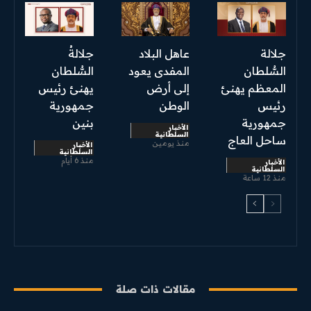
جلالة
عاهل البلاد
جلالةُ
السُّلطان
المفدى يعود
السُّلطان
المعظم يهنئ
إلى أرض
يهنئ رئيس
رئيس
الوطن
جمهورية
جمهورية
بنين
الأخبار
السلطانية
ساحل العاج
منذ يومين
الأخبار
السلطانية
منذ 6 أيام
الأخبار
السلطانية
منذ 12 ساعة
مقالات ذات صلة