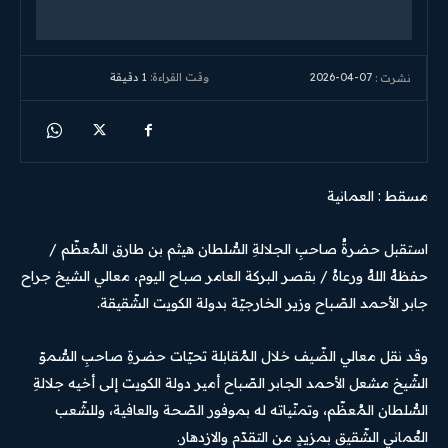
2026-04-07
وقت القراءة:
1
دقيقة
نشرت :
مسقط : العمانية
استقبل حضرةُ صاحبِ الجلالةِ السُّلطان هيثم بن طارق المُعظّم /
حفظهُ اللهُ ورعاهُ / بقصر البركة العامر صباح اليوم، معالي الشيخ جراح
جابر الأحمد الصّباح وزير الخارجيّة بدولة الكويت الشّقيقة.
وقد نقل معالي الضّيف خلال المُقابلة تحيّات حضرةِ صاحبِ السُّموّ
الشّيخ مشعل الأحمد الجابر الصّباح أمير دولة الكويت إلى أخيه جلالةِ
السُّلطان المُعظّم، وتمنّياته له بموفور الصّحة والعافية، وللشّعب
العُماني الشّقيق بمزيدٍ من التقدّم والازدهار.