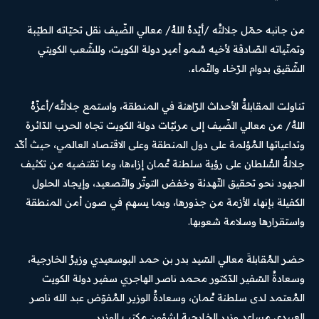
من جانبه حمّل جلالتُه /أيّدهُ اللهُ/ معالي الضّيف نقل تحيّاته الطيّبة
وتمنّياته الصّادقة لأخيه سُمو أمير دولة الكويت، وللشّعب الكويتي
الشّقيق بدوام الرّخاء والنّماء.
تناولت المقابلةُ الأحداث الرّاهنة في المنطقة، واستمع جلالتُه/أعزّهُ
اللهُ/ من معالي الضّيف إلى مرئيّات دولة الكويت تجاه الحرب الدّائرة
وتداعياتها المُؤلمة على دول المنطقة وعلى الاقتصاد العالمي، حيث أكّد
جلالةُ السُّلطان على رؤية سلطنة عُمان إزاءها، وما تقتضيه من تكثيف
الجهود نحو تحقيق التّهدئة وخفض التوتّر والتّصعيد، وإيجاد الحلول
الكفيلة بإنهاء الأزمة من جذورها، وبما يسهم في صون أمن المنطقة
واستقرارها وسلامة شعوبها.
حضر المُقابلةَ معالي السّيد بدر بن حمد البوسعيدي وزيرُ الخارجية،
وسعادةُ السّفير الدّكتور محمد ناصر الهاجري سفير دولة الكويت
المُعتمد لدى سلطنة عُمان، وسعادةُ الوزير المُفوّض عبد الله ناصر
العبيدي مساعد وزير الخارجية لشؤون مكتب الوزير.