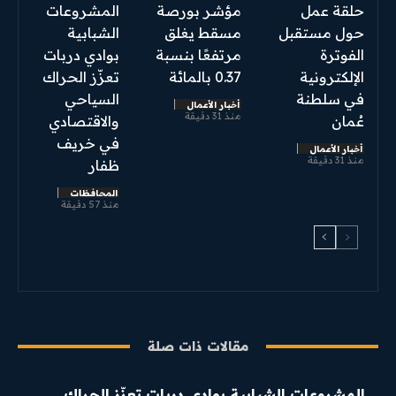
حلقة عمل
مؤشر بورصة
المشروعات
حول مستقبل
مسقط يغلق
الشبابية
الفوترة
مرتفعًا بنسبة
بوادي دربات
الإلكترونية
0.37 بالمائة
تعزّز الحراك
في سلطنة
السياحي
أخبار الأعمال
منذ 31 دقيقة
عُمان
والاقتصادي
في خريف
أخبار الأعمال
منذ 31 دقيقة
ظفار
المحافظات
منذ 57 دقيقة
مقالات ذات صلة
المشروعات الشبابية بوادي دربات تعزّز الحراك