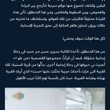
اليقين والشك، لتصوغ منها عوالم سردية تتأرجح بين البراءة
والغموض، وبين السقوط والخلاص. ومن هذا المنطلق، تأتي هذه
القراءة محاولةً للاقتراب من تلك العوالم، واستكشاف ما تختزنه من
دلالات ورؤى تتجاوز ظاهر الحكاية إلى عمق التجربة الإنسانية.
(كل هذا الوقت سوف يمضي)
من هذا المنطلق، تأخذنا الكاتبة نسرين مسن من جديد في رحلة
إبداعية مشوّقة. فبعد أن قرأتُ مجموعتها القصصية «من علو ١»،
أبحرت بي حروفها في رحلة إبداعية أخرى، بدأتُها من قرية السبتية، تلك
القرية التي مرّت بأحداث مريبة تمثّلت بابنها «سبت» الذي أربك القرية
بهيئته وطباعه الغريبة، حيث كان بالنسبة لهم كائناً غريب الأطوار.