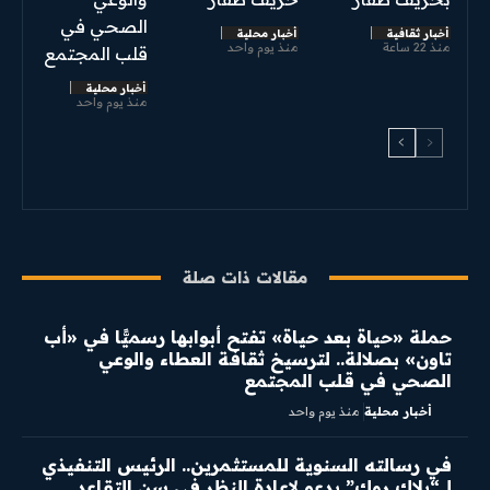
الصحي في
أخبار ثقافية
أخبار محلية
منذ 22 ساعة
منذ يوم واحد
قلب المجتمع
أخبار محلية
منذ يوم واحد
مقالات ذات صلة
​حملة «حياة بعد حياة» تفتح أبوابها رسميًّا في «أب
تاون» بصلالة.. لترسيخ ثقافة العطاء والوعي
الصحي في قلب المجتمع
أخبار محلية
منذ يوم واحد
في رسالته السنوية للمستثمرين.. الرئيس التنفيذي
لـ “بلاك روك” يدعو لإعادة النظر في سن التقاعد