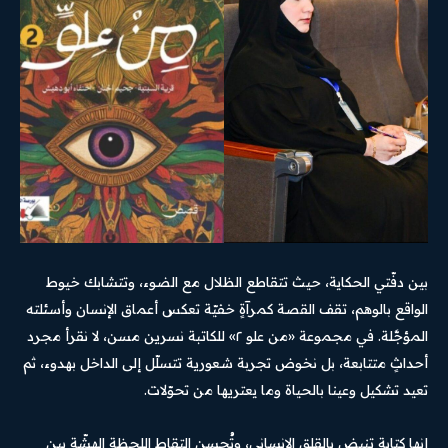
بين دفّتي الحكاية، حيث تتقاطع الظلال مع الضوء، وتتشابك خيوط
الواقع بالوهم، تقف القصة كمرآةٍ خفيّة تعكس أعماق الإنسان وأسئلته
المؤجَّلة. في مجموعة «من علو ٢» للكاتبة نسرين مسن، لا نقرأ مجرد
أحداثٍ متتابعة، بل نخوض تجربة شعورية تتسلّل إلى الداخل بهدوء، ثم
تعيد تشكيل وعينا بالحياة وما يعتريها من تحوّلات.
إنها كتابة تنبض بالقلق الإنساني، وتُحسن التقاط اللحظة الهشّة بين