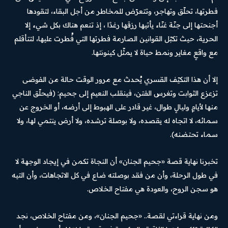
فطرتها، تحلّق وتهاجر، وتتعرّض للمخاطر من أجل البقاء، لتقودها
أجنحتها إلى جنّة غنّاء يأتيها رزقها رغدًا ، إذ تنعم هناك بكل شيء إلا
الحرية، حيث تكبّل القوانين الصارمة فطرتها التي فُطرت عليها، لتتأقلم
مع واقعٍ مغاير ونمط حياة لا يمثّل كينونتها.
إلا أن هذا التكيّف القسري يُحدث مع مرور الوقت حالة من الفوضى
تزعزع الثوابت وتغرس الفتن، فينقلب النعيم إلى جحيم: (فيحلّق الناجي
منها لأيامٍ وليالٍ طوال، غير قادر على الهبوط إلى أرضه، أو الخروج عن
سمائه، لا اتجاه له يقصده، ولا بوصلة ترشده، ولا أرض ينتمي لها، ولا
سماء تحتضنه).
تخبرنا نهاية قصة «جحيم الجنان» أن النجاة تكمن في إيجاد الوجهة لا
في طول الرحلة، وأن من فقد بوصلته ضاع في كل الاتجاهات، وأن التيه
هو سجن الروح، والعودة هي مفتاح الخلاص.
ومن نهاية قراءتي لقصة.. «جحيم الجنان»، ومن مفتاح الخلاص، نجد