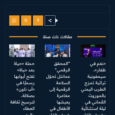
مقالات ذات صلة
«نغم في
“المحقق
​حملة «حياة
ظفار»..
الرقمي”
بعد حياة»
سيمفونية
عمانتل تحوّل
تفتح أبوابها
تراثية تمزج
السلامة
رسميًّا في
الطرب اليمني
الرقمية إلى
«أب تاون»
بالموروث
مغامرة
بصلالة..
العُماني في
يعيشها
لترسيخ ثقافة
ليلة استثنائية
الأطفال في
العطاء
بخريف ظفار
خريف ظفار
والوعي