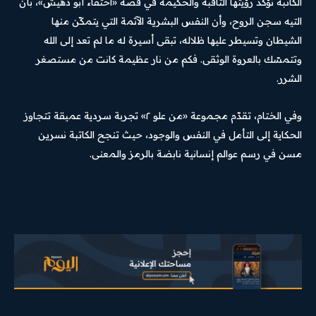
الكاتبة تؤكد رؤيتها الثاقبة والحكيمة في قصة «اختفاء أبو دهيش»، بأن
التيه سجن الروح، وأن النفس البشرية الآثمة التي يتمكّن منها
الشيطان وتسيطر عليها ظلاله، تبقى أسيرة له ما لم تعد إلى الله
وتتمسّك بالعروة الوثقى. فكم من نار عظيمة كانت من مستصغر
الشرر.
وفي الختام، تقدّم مجموعة «من علو ٢» تجربة سردية عميقة تتجاوز
الحكاية إلى التأمل في النفس والوجود، حيث تنجح الكاتبة نسرين
مسن في رسم عوالم إنسانية نابضة بالرمز والمعنى.