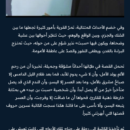
وفي خضم الأحداث المتتالية، تمرّ القرية بأمور كثيرة تجعلها ما بين
الشك والجزم، وبين الواقع والوهم، حيث تتغيّر أحوالها بين عشية
وضحاها، ويكون فيها «سبت» نذير شؤم على من حوله، حيث تمتزج
البراءة بالغدر، ويطغى النفور والصدّ على عاطفة الأمومة.
تحمل القصة في طيّاتها أحداثاً مشوّقة وجميلة، تخبرنا أن من رحم
الألم يولد الأمل، وأن لا شيء يدوم للأبد، فما بعد ظلام الليل الدامس إلا
صباحٌ مشرق بالأمل، وما بعد العسر إلا اليسر، وأن الندم الذي قد يصل
متأخراً خيرٌ من ألا يصل أبداً. وأن شخصية «سبت بن عيد» هي بمثابة
خارطة ذهنية للقارئ، فحواها أن ما ضاقت إلا وفرجت، وأن العسر
يتبعه اليسر، وألا نأسى على ما فاتنا. هكذا نسجت الكاتبة نسرين حروف
قصتها التي أبهرتني كثيراً.
ثم تأخذنا الكاتبة إلى رحلة على جناح تلك الأرواح التي كانت تعيش على