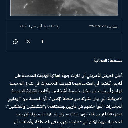
2026-04-13
وقت القراءة:
أقل من 1
دقيقة
نشرت :
مسقط : العمانية
أعلن الجيش الأمريكي أن غارات جوية نفذتها الولايات المتحدة على
قاربين يُشتبه في استخدامهما لتهريب المخدرات في شرق المحيط
الهادئ أسفرت عن مقتل خمسة أشخاص. وأفادت القيادة الجنوبية
الأمريكية، في بيان نشرته عبر منصة "إكس"، بأن خمسة من "إرهابيي
المخدرات" لقوا حتفهم في غارتين وصفتاهما بـ"النشطتين والفتاكتين"،
استهدفتا قاربين قالت إنهما كانا يعبران مسارات معروفة لتهريب
المخدرات ويشاركان في عمليات تهريب في المنطقة. وأضافت أن