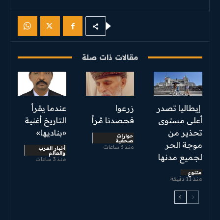
مقالات ذات صلة
إيطاليا تصدر
زرعوا
عندما يقرأ
أعلى مستوى
فحصدنا مُراً
التاريخ أغنية
تحذير من
«بناديها»
حوارات
صحفية
موجة الحر
منذ 3 ساعات
أخبار العرب
والعالم
لجميع مدنها
منذ 3 ساعات
متنوع
منذ 11 دقيقة