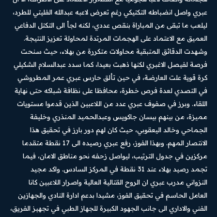
عبري واصل انضباطه التكتيكي رغم تعرض لاعبه عبدالله الفليتي للطرد،
ليلعب ما تبقى من المباراة بنقص عددي، لكنه لجأ الى التكتل الدفاعي
العميق مع الاعتماد على الهجمات المرتدة لمحاولة تعزيز النتيجة.
وشهدت الدقائق المتبقية محاولات متكررة من بهلاء، حيث سنحت
فرصة لفيصل الاغبري لكنها ذهبت بعيدا، كما سدد عبدالسلام الشكيلي
كرة قوية علت العارضة، في حين تألق حارس عبري عمر المطروشي
في التصدي لعدة فرص خطرة، محافظا على نظافة شباكه حتى نهاية
اللقاء. وبرز في صفوف عبري عدد من اللاعبين الذين قدموا مستويات
مميزة، من بينهم بيسان جاكويس وعبدالحميد المنذري وخليفة
الجماحي وخالد اليعقوبي، حيث كان لهم دور بارز في تحقيق هذا
الانتصار المهم. وبهذا الفوز، رفع عبري رصيده الى 17 نقطة متقدما
مركزين في جدول الترتيب، ليواصل زحفه نحو مناطق الامان، فيما
تجمد رصيد بهلاء عند 31 نقطة في المركز السادس. واكد مجيد
النزواني مدرب عبري ان الروح القتالية العالية واصرار اللاعبين كانا
العامل الحاسم في تحقيق الفوز، مشيدا بدعم ادارة النادي والجهازين
الفني والاداري الى جانب الجهود الكبيرة للجهاز الطبي في تجهيز الفريق،