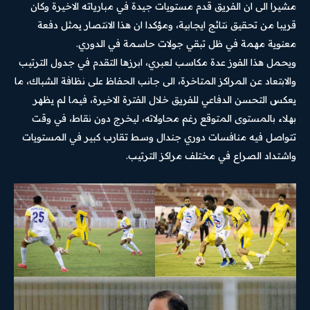
مشيرا الى ان الفريق قدم مستويات جيدة في مبارياته الاخيرة وكان
قريبا من تحقيق نتائج ايجابية، ومؤكدا ان هذا الانتصار يمثل دفعة
معنوية مهمة في ظل تبقي جولات حاسمة في الدوري.
ويحمل هذا الفوز عدة مكاسب لعبري، ابرزها التقدم في جدول الترتيب
والابتعاد عن المراكز المتاخرة، الى جانب الحفاظ على نظافة الشباك، ما
يعكس التحسن الدفاعي للفريق خلال الفترة الاخيرة، فيما لم يظهر
بهلاء بالمستوى المتوقع رغم محاولاته، ليخرج دون نقاط، في وقت
تتواصل فيه منافسات دوري جندال وسط تقارب كبير في المستويات
واشتداد الصراع في مختلف مراكز الترتيب.