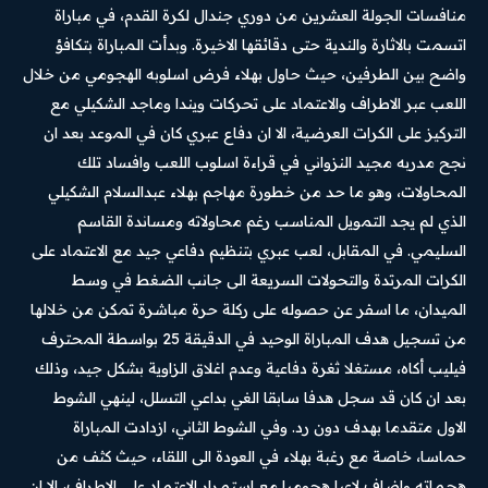
منافسات الجولة العشرين من دوري جندال لكرة القدم، في مباراة
اتسمت بالاثارة والندية حتى دقائقها الاخيرة. وبدأت المباراة بتكافؤ
واضح بين الطرفين، حيث حاول بهلاء فرض اسلوبه الهجومي من خلال
اللعب عبر الاطراف والاعتماد على تحركات ويندا وماجد الشكيلي مع
التركيز على الكرات العرضية، الا ان دفاع عبري كان في الموعد بعد ان
نجح مدربه مجيد النزواني في قراءة اسلوب اللعب وافساد تلك
المحاولات، وهو ما حد من خطورة مهاجم بهلاء عبدالسلام الشكيلي
الذي لم يجد التمويل المناسب رغم محاولاته ومساندة القاسم
السليمي. في المقابل، لعب عبري بتنظيم دفاعي جيد مع الاعتماد على
الكرات المرتدة والتحولات السريعة الى جانب الضغط في وسط
الميدان، ما اسفر عن حصوله على ركلة حرة مباشرة تمكن من خلالها
من تسجيل هدف المباراة الوحيد في الدقيقة 25 بواسطة المحترف
فيليب أكاه، مستغلا ثغرة دفاعية وعدم اغلاق الزاوية بشكل جيد، وذلك
بعد ان كان قد سجل هدفا سابقا الغي بداعي التسلل، لينهي الشوط
الاول متقدما بهدف دون رد. وفي الشوط الثاني، ازدادت المباراة
حماسا، خاصة مع رغبة بهلاء في العودة الى اللقاء، حيث كثف من
هجماته واضاف لاعبا هجوميا مع استمرار الاعتماد على الاطراف، الا ان