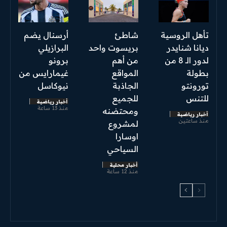
تأهل الروسية
شاطئ
أرسنال يضم
ديانا شنايدر
بريسوت واحد
البرازيلي
لدور الـ 8 من
من أهم
برونو
بطولة
المواقع
غيمارايس من
تورونتو
الجاذبة
نيوكاسل
للتنس
للجميع
أخبار رياضية
منذ 13 ساعة
ومحتضنه
أخبار رياضية
منذ ساعتين
لمشروع
اوسارا
السياحي
أخبار محلية
منذ 12 ساعة