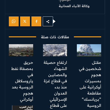
وكالة الأنباء العمانية
مقالات ذات صلة
مقتل
ارتفاع حصيلة
حريق
شخصين في
الشهداء
بمصفاة نفط
هجوم
والمصابين
في
بمسيرات
في قطاع غزة
ياروسلافل
أوكرانية على
منذ بدء
الروسية بعد
مقاطعة
العدوان
هجوم
“بريانسك”
الإسرائيلي
أوكراني
الروسية
على قطاع
أخبار العرب
والعالم