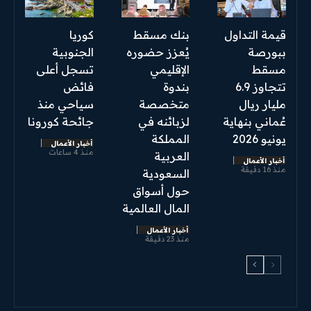
قيمة التداول
بنك مسقط
كوريا
ببورصة
يُعزز حضوره
الجنوبية
مسقط
الإقليمي
تسجل أعلى
تتجاوز 6.9
بندوة
فائض
مليار ريال
متخصصة
سياحي منذ
عُماني بنهاية
لزبائنه في
جائحة كورونا
يونيو 2026
المملكة
أخبار الأعمال
منذ 4 ساعات
العربية
أخبار الأعمال
منذ 16 دقيقة
السعودية
حول أسواق
المال العالمية
أخبار الأعمال
منذ 23 دقيقة