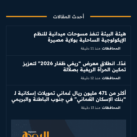
أحدث المقالات
هيئة البيئة تنفذ مسوحات ميدانية للنظم
الإيكولوجية الساحلية بولاية مصيرة
المحافظات
منذ 11 دقيقة
غدًا.. انطلاق معرض “ريفي ظفار 2026” لتعزيز
تمكين المرأة الريفية بصلالة
المحافظات
منذ 12 دقيقة
أكثر من 471 مليون ريال عُماني تمويلات إسكانية لـ
“بنك الإسكان العُماني” في جنوب الباطنة والبريمي
المحافظات
منذ 13 دقيقة