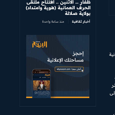
ظفار … الاثنين .. افتتاح ملتقى
الحرف العمانية (هوية وامتداد)
بولاية صلالة
أخبار ثقافية
منذ ساعة واحدة
ية
ر
 عُمان 2040″ الهادفة إلى