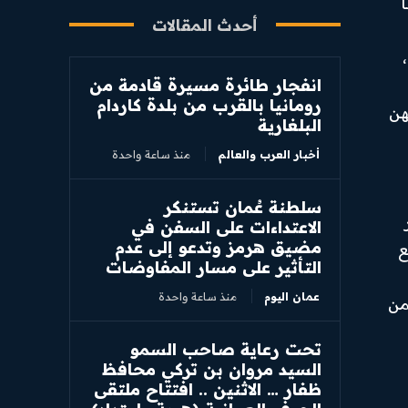
أحدث المقالات
انفجار طائرة مسيرة قادمة من
رومانيا بالقرب من بلدة كاردام
هن
البلغارية
أخبار العرب والعالم
منذ ساعة واحدة
سلطنة عُمان تستنكر
الاعتداءات على السفن في
مضيق هرمز وتدعو إلى عدم
ع
التأثير على مسار المفاوضات
عمان اليوم
منذ ساعة واحدة
لنقل من
تحت رعاية صاحب السمو
السيد مروان بن تركي محافظ
ظفار … الاثنين .. افتتاح ملتقى