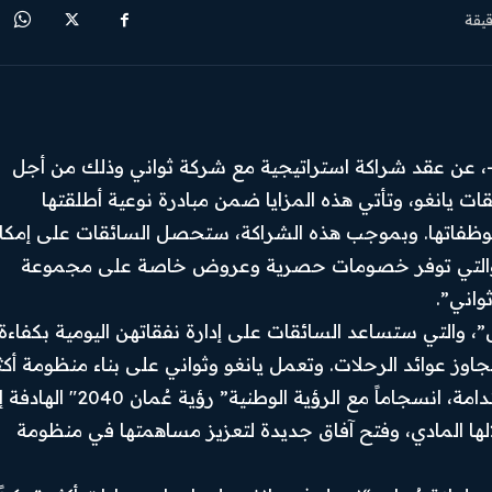
يقة
ة-، عن عقد شراكة استراتيجية مع شركة ثواني وذلك من أجل
ات يانغو، وتأتي هذه المزايا ضمن مبادرة نوعية أطلقتها
ظفاتها. وبموجب هذه الشراكة، ستحصل السائقات على إمكان
”، والتي توفر خصومات حصرية وعروض خاصة على مجموعة
واني”.
، والتي ستساعد السائقات على إدارة نفقاتهن اليومية بكفاءة
اوز عوائد الرحلات. وتعمل يانغو وثواني على بناء منظومة أكث
دعمًا للنساء الساعيات إلى تحقيق مصادر دخل مستدامة، انسجاماً مع الرؤية الوطنية” رؤية
ها المادي، وفتح آفاق جديدة لتعزيز مساهمتها في منظومة