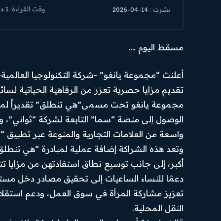
وقت القراءة:
1
دق
2026-04-14
نشرت :
مسقط اليوم ….
أعلنت “مجموعة يانغو” -شركة التكنولوجيا العالمي
تقديم مزايا حصرية تعزز من الرفاهية الحياتية لسائق
مجموعة يانغو تحت مسمى”هي تنطلق” تقديراً لمو
الوصول إلى منصة “سما” التابعة لشركة “ثواني
واسعة من العلامات التجارية والمنوعة عبر تطبيق “ث
وتعد هذه الشراكة إضافة عملية لمبادرة “هي تنطلق”
أكبر، إلى جانب توسيع نطاق استفادتهن من مزايا تتج
تعزيز مشاركة المرأة في سوق العمل، ودعم استقلال
النقل المحلية.