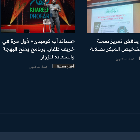
 يناقش تعزيز صحة
​«ستاند أب كوميدي» لأول مرة في
تشخيص المبكر بصلالة
خريف ظفار.. برنامج يمنح البهجة
والسعادة للزوار
منذ ساعتين
أخبار محلية
منذ ساعتين