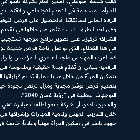
قالت شيخة أمبوعلي، المدير العام لشركة يانغو في 
الرئيسية
من نحن
Hub
News
للمرأة للمساهمة في التقدم الاجتماعي والاقتصادي. 
أهم الأخبار
تواصل بنا
الرفاه المالي لسائقاتنا. فالحصول على فرص التوفير
SUBSCRIBE
أخبار العرب
سياسة
وهي أحد الطرق التي نستثمر من خلالها في تقديم ت
والعالم
الخصوصية
I've read and accept the
الشراكة تركيزنا على تطوير برامج موجهة تستجيب 
.
Privacy Policy
أخبار رياضية
احكام
الاستخدام
في هذا القطاع، الذي يواصل إتاحة فرص جديدة للإسه
اقتصاد
كما أعرب المهندس ماجد العامري، المؤسس والرئيس
PREMIUM
السياسة
CONTENT
الرقمية ينبغي أن تُقدّم قيمة حقيقية وملموسة في ا
المحافظات
بتمكين المرأة من خلال مزايا عملية تدعم قراراتها 
رأي اليوم
بتقديم فرص توفير مجدية ومزايا ترتقي بجودة حي
التوجهات الوطنية في “رؤية عُمان 2040”.
© Newspaper WordPress Theme by TagDiv
خلال التدريب المهني وتنمية المهارات وإشراكها في 
جهود يانغو في تمكين المرأة مهنياً ومادياً، خاصة ف