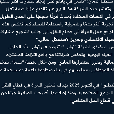
سلطنة عُمان: “نعمل في يانغو على إيجاد مسارات أكثر تمكينًا
وتفسّر هذه الشراكة هذا النهج عبر تقديم مزايا قيّمة تعزز
Facebook
 في النفقات المعتادة يُحدث فرقًا حقيقيًا على المدى الطويل،
جربة أكثر دعمًا وشمولية واستدامة للنساء. كما تعكس هذه
Instagram
لواقع عمل المرأة في قطاع النقل، إلى جانب تشجيع مشاركت
X
ام الاقتصادي وتعزيز الاستقلال المالي.”
 التنفيذي لشركة “ثواني”: “نؤمن في ثواني بأن الحلول
Youtube
لحياة اليومية. وتعكس شراكتنا مع يانغو التزامنا المشترك
المالية وتعزز استقرارها المادي. ومن خلال منصة “سما”، نفخر
اة الموظفين، مما يسهم في بناء منظومة داعمة ومنسجمة م
والجدير بالذكر، أن شركة يانغو أطلقت مبادرة “هي تنطلق” في أكتوبر 2025 بهدف تمكين المرأة في قطاع ا
البرامج المجتمعية. ومنذ إطلاقتها، أصبحت المبادرة جزءًا من
ي قطاع النقل المتنامي.