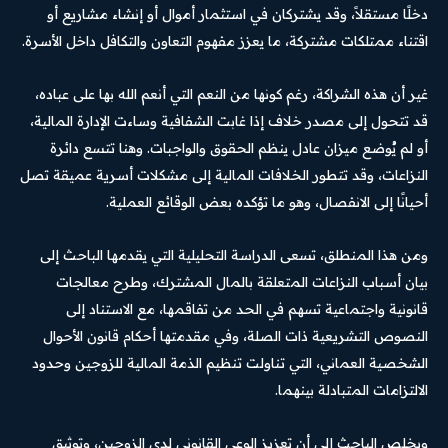
دخلًا مستقلاً، وقد يشتركان في استثمار أموال أو إنشاء مشاريع أو
اقتناء ممتلكات مشتركة، ما يعزز مفهوم التعاون والتكافل داخل الأسرة.
غير أن هذه الشراكة، رغم كونها من النعم التي أنعم الله بها على عباده،
قد تتحول إلى مصدر خلاف إذا غابت الشفافية وساءت الإدارة المالية،
أو لم يُوضع ميزان عادل ينظم الحقوق والواجبات. وهنا تتسع دائرة
النزاعات، وقد تتطور الخلافات المالية إلى مشكلات أسرية عميقة تصل
أحيانًا إلى الانفصال، وهو ما تؤكده بعض الوقائع العملية.
ومن هذا المنطلق، تسعى الدراسة التحليلية التي يقدمها الباحث إلى
بيان أسباب النزاعات المتعلقة بالمال المشترك، وطرح معالجات
قانونية واجتماعية تسهم في الحد من تفاقمها، مع الاستناد إلى
النصوص التشريعية ذات الصلة، وفي مقدمتها أحكام قانون الأحوال
الشخصية العماني، التي تناولت تنظيم الذمة المالية للزوجين وحدود
الالتزامات المتبادلة بينهما.
ويخلص الباحث إلى أن تعزيز الوعي القانوني لدى الزوجين، وتوثيق