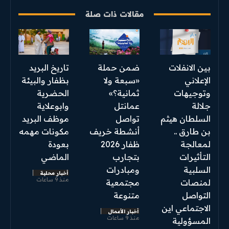
مقالات ذات صلة
بين الانفلات
ضمن حملة
تاريخ البريد
الإعلاني
«سبعة ولا
بظفار والبيئة
وتوجيهات
ثمانية؟»
الحضرية
جلالة
عمانتل
وابوعلاية
السلطان هيثم
تواصل
موظف البريد
بن طارق ..
أنشطة خريف
مكونات مهمه
لمعالجة
ظفار 2026
بعودة
التأثيرات
بتجارب
الماضي
السلبية
ومبادرات
أخبار محلية
منذ 9 ساعات
لمنصات
مجتمعية
التواصل
متنوعة
الاجتماعي اين
أخبار الأعمال
منذ 9 ساعات
المسؤولية