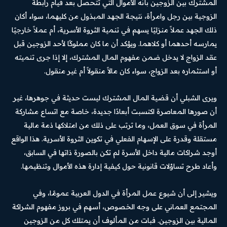
المشترك بين الزوجين بأنه الأموال التي تتحصل بعد قيام رابطة
الزوجية بين رجل وامرأة، نتيجة الجهد المبذول من كليهما، سواء أكان
ذلك الجهد عملاً منزليًا يسهم في تنمية الثروة الأسرية، أم عملاً خارجيًا
يمارسه أحدهما أو كلاهما. ويؤكد أن ما كان مملوكًا لأحد الزوجين قبل
عقد الزواج لا يدخل ضمن مفهوم المال المشترك، إلا إذا جرى تنميته
أو استثماره بعد الزواج، سواء كان مالاً منقولاً أم غير منقول.
ويرى الشبلي أن قضية المال المشترك ليست حديثة في جوهرها، غير
أن صورها المعاصرة اكتسبت أبعادًا جديدة، خاصة مع اتساع مشاركة
المرأة في سوق العمل، وما ترتب على ذلك من امتلاكها ذمة مالية
مستقلة وقدرة على الإسهام الفعلي في تكوين الثروة الأسرية. هذا الواقع
أوجد شراكات مالية داخل الأسرة لم تكن بالصورة ذاتها في السابق،
وأعاد طرح تساؤلات قانونية حول كيفية إدارة هذه الأموال وتنظيمها.
ويشير إلى أن شيوع عمل المرأة في الدول العربية عمومًا، وفي
المجتمع العماني على وجه الخصوص، أسهم في بروز مفهوم الشراكة
المالية بين الزوجين. فبات من المألوف أن يمتلك كل من الزوجين