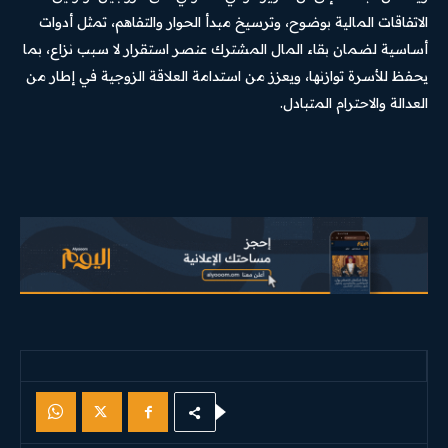
الاتفاقات المالية بوضوح، وترسيخ مبدأ الحوار والتفاهم، تمثل أدوات
أساسية لضمان بقاء المال المشترك عنصر استقرار لا سبب نزاع، بما
يحفظ للأسرة توازنها، ويعزز من استدامة العلاقة الزوجية في إطار من
العدالة والاحترام المتبادل.