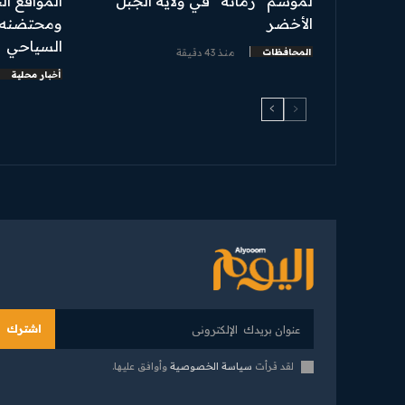
لموسم “رمّانة” في ولاية الجبل
المواقع ال
الأخضر
ومحتضنه 
السياحي
المحافظات
منذ 43 دقيقة
أخبار محلية
اشترك
لقد قرأت
سياسة الخصوصية
وأوافق عليها.