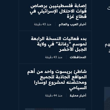
إصابة فلسطينيين برصاص
ث
قوات الاحتلال الإسرائيلي في
قطاع غزة
أخبار العرب والعالم
منذ 43 دقيقة
بدء فعاليات النسخة الرابعة
لموسم “رمّانة” في ولاية
هم
الجبل الأخضر
المحافظات
منذ 43 دقيقة
شاطئ بريسوت واحد من أهم
المواقع الجاذبة للجميع
ومحتضنه لمشروع اوسارا
السياحي
أخبار محلية
منذ 44 دقيقة