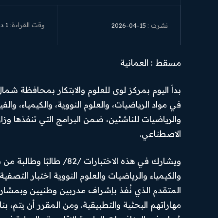
وقت القراءة:
1
دق
2026-04-15
نشرت :
مسقط : العمانية
بدأ اليوم بمركز لوى للعلوم والابتكار بمحافظة شمال ا
في مواد الرياضيات، والعلوم النووية، والكيمياء، والف
والرياضيات للناشئين، ضمن البرامج التي تنفذها وزارة 
الاصطناعي.
ويشارك في هذه الاختبارات 
والكيمياء والرياضيات والعلوم النووية اختبار التصفية
الرئيسية
من نحن
Hub
News
المتقدم الذي نُفذ بإشراف مدربين وطنيين وبمشار
أهم الأخبار
تواصل بنا
مهاراتهم البحثية والتطبيقية. ومن المقرر أن يتم، بن
SUBSCRIBE
أخبار العرب
سياسة