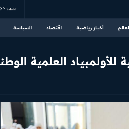
9
C
Salalah
لعالم
أخبار رياضية
اقتصاد
السياسة
من نحن
تواصل بنا
 للأولمبياد العلمية الوط
سياسة الخصوصية
احكام الاستخدام
محتوى مميز
اقرأ مقالاتنا الحصرية