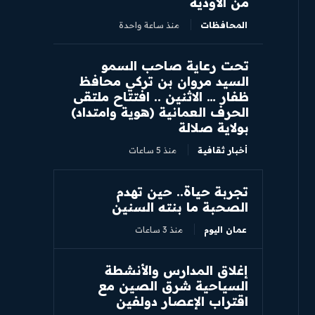
من الأودية
المحافظات
منذ ساعة واحدة
تحت رعاية صاحب السمو
السيد مروان بن تركي محافظ
ظفار … الاثنين .. افتتاح ملتقى
الحرف العمانية (هوية وامتداد)
بولاية صلالة
أخبار ثقافية
منذ 5 ساعات
تجربة حياة.. حين تهدم
الصحبة ما بنته السنين
عمان اليوم
منذ 3 ساعات
إغلاق المدارس والأنشطة
السياحية شرق الصين مع
اقتراب الإعصار دولفين