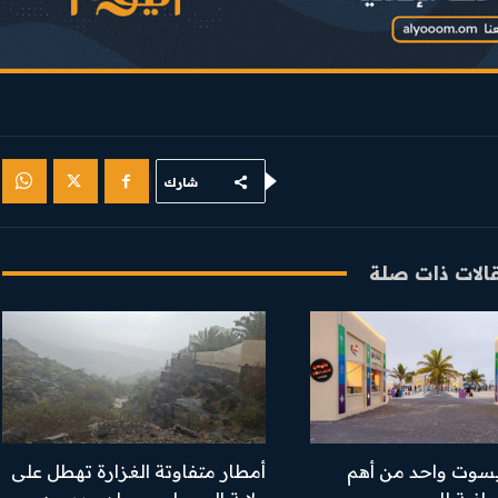
شارك
الات ذات صلة
سوت واحد من أهم
أمطار متفاوتة الغزارة تهطل على