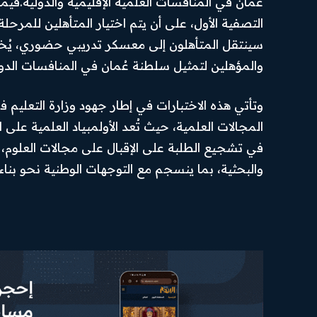
عُمان في المنافسات العلمية الإقليمية والدولية.فيما
والعالم
الخصوصية
I've read and accept the
التصفية الأول، على أن يتم اختيار المتأهلين للمرح
.
Privacy Policy
أخبار رياضية
احكام
الاستخدام
سينتقل المتأهلون إلى معسكر تدريبي حضوري، يُختتم
اقتصاد
والمؤهلين لتمثيل سلطنة عُمان في المنافسات الدول
PREMIUM
السياسة
CONTENT
المحافظات
وتأتي هذه الاختبارات في إطار جهود وزارة التعليم ف
رأي اليوم
المجالات العلمية، حيث تُعد الأولمبياد العلمية على 
في تشجيع الطلبة على الإقبال على مجالات العلوم، وت
والبحثية، بما ينسجم مع التوجهات الوطنية نحو بناء 
© Newspaper WordPress Theme by TagDiv