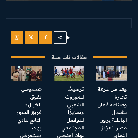
مقالات ذات صلة
وفد من غرفة
ترسيخًا
«طموحي
تجارة
للموروث
يفوق
وصناعة عُمان
الشعبي
الخيال»..
بشمال
وتعزيزًا
فريق السور
الباطنة يزور
للتواصل
التابع لنادي
مصر لتعزيز
المجتمعي..
بهلاء
التعاون
بهلاء احتضن
يستعرض