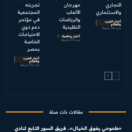
التجاري
مهرجان
تجربته
والاستثماري
الألعاب
المجتمعية
والرياضات
في مؤتمر
أخبار العرب
والعالم
التقليدية
دعم ذوي
منذ 14 دقيقة
الاحتياجات
أخبار رياضية
منذ 20 دقيقة
الخاصة
بمصر
أخبار العرب
والعالم
منذ 25 دقيقة
مقالات ذات صلة
«طموحي يفوق الخيال».. فريق السور التابع لنادي