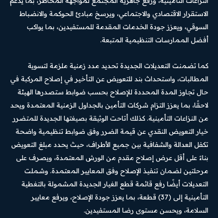
النزاعات التأمينية، ورفع جاهزية المجتمع لمواجهة المخاطر، بما يدعم
الاستقرار الاقتصادي والاجتماعي، ويرسخ مبادئ الحوكمة والانضباط
السوقي، ويعزز جودة الخدمات المقدمة للمستفيدين، بما يواكب
أفضل الممارسات التنظيمية المتبعة.
كما تضمنت التعديلات الجديدة تحديد مدد زمنية ملزمة لتسوية
المطالبات، واستحداث بند للتعويض عن التأخير في إصلاح المركبة في
حال تجاوز المدة المحددة للإصلاح بحسب ضوابط ستصدرها الهيئة
لاحقًا، بما يعزز التزام شركات التأمين بالجداول الزمنية المعتمدة ويحد
من النزاعات التأمينية. كذلك أتاحت الوثيقة بصيغتها الجديدة للمتضرر
خيار التعويض النقدي عن قيمة الضرر وفق ضوابط تنظيمية واضحة
تكفل العدالة والشفافية بين جميع الأطراف، حيث يحدد مبلغ التعويض
بناءً على أقل عرض إصلاح مقدم من الورش المعتمدة، ويصرف على
مرحلتين لضمان تنفيذ الإصلاح وفق المعايير المعتمدة. وشملت
التعديلات أيضًا رفع قائمة قطع الغيار الجديدة المشمولة بالتغطية
التأمينية إلى (37) قطعة، بما يعزز جودة الإصلاح، ويرفع معايير
السلامة، ويحسن مستوى رضا المستفيدين.