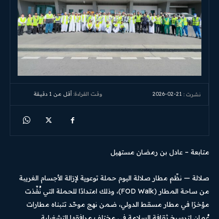
2026-02-21
وقت القراءة:
أقل من 1
دقيقة
نشرت :
متابعة – عادل بن رمضان مستهيل
صلالة — نظّم مطار صلالة اليوم حملة توعوية لإزالة الأجسام الغريبة
من ساحة المطار (FOD Walk)، وذلك امتدادًا للحملة التي نُفِّذت
مؤخرًا في مطار مسقط الدولي، ضمن نهج موحّد تتبناه مطارات
عُمان لترسيخ ثقافة السلامة في مختلف مرافقها التشغيلية.