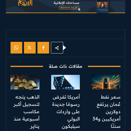
مقالات ذات صلة
سعر نفط
أمريكا تفرض
الذهب يتجه
عُمان يرتفع
رسومًا جديدة
لتسجيل أكبر
دولارين
على واردات
مكاسب
أمريكيين و34
البولي
أسبوعية منذ
سنتًا
سيليكون
يناير