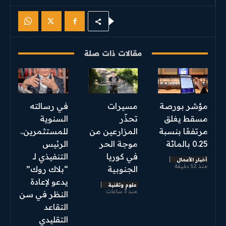
مقالات ذات صلة
مؤشر بورصة
مسيرات
في رسالته
مسقط يغلق
تحذّر
السنوية
مرتفعًا بنسبة
المزارعين من
للمستثمرين..
0.25 بالمائة
موجة الحر
الرئيس
في كوريا
التنفيذي لـ
أخبار الأعمال
منذ 52 دقيقة
الجنوبية
“بلاك روك”
يدعو لإعادة
علوم وتقنية
منذ 3 ساعات
النظر في سن
التقاعد
التقليدي