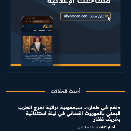
أحدث المقالات
«نغم في ظفار».. سيمفونية تراثية تمزج الطرب
اليمني بالموروث العُماني في ليلة استثنائية
بخريف ظفار
أخبار ثقافية
منذ ساعتين