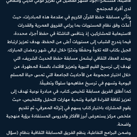
الأصيلة، مستثمرًا أجواء الشهر الفضيل في تعزيز الوعي الديني والثقافي
لدى أفراد المجتمع.
وتأتي مسابقة حفظ القرآن الكريم في مقدمة هذه المبادرات، حيث
أُعدّت وفق نظام المستويات بما يراعي الفروق العمرية والقدرات
الاستيعابية للمشاركين، إذ يتنافس الناشئة في حفظ أجزاء محددة،
فيما يتدرج الشباب إلى مستويات أعلى من الحفظ، بهدف تعزيز ارتباط
الجيل بكتاب الله تلاوةً وحفظًا وتدبّرًا خلال ليالي شهر رمضان المبارك.
ويمتد العطاء الثقافي ليشمل مسابقة حفظ الحديث الشريف، التي
تهدف إلى ترسيخ القيم النبوية وتعزيز الاقتداء بالسنة المطهرة، من
خلال اختيار مجموعة من الأحاديث الجامعة التي تمس حياة المسلم
اليومية وتسهم في ترسيخ مفاهيمها سلوكًا وتطبيقًا.
كما أطلق الفريق مسابقة تلخيص كتاب، في مبادرة نوعية تهدف إلى
تعزيز ثقافة القراءة الواعية وتنمية مهارات التحليل والتلخيص، حيث
يقوم المشارك باختيار كتاب يسهم في إثرائه المعرفي، ثم تقديم
ملخص مركز يستعرض أبرز الأفكار والدروس المستفادة برؤية منهجية
واضحة.
وضمن البرامج التفاعلية، ينظم الفريق المسابقة الثقافية بنظام (سؤال