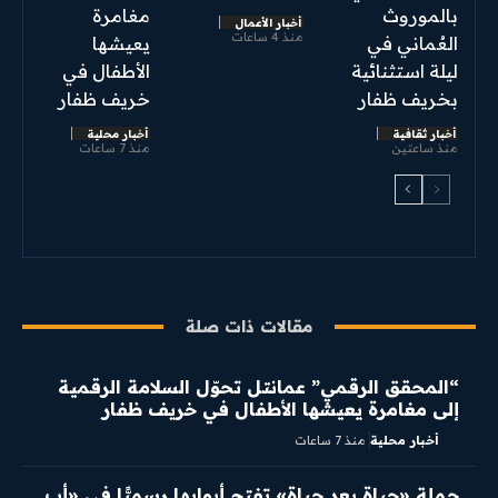
بالموروث
مغامرة
أخبار الأعمال
منذ 4 ساعات
العُماني في
يعيشها
ليلة استثنائية
الأطفال في
بخريف ظفار
خريف ظفار
أخبار ثقافية
أخبار محلية
منذ ساعتين
منذ 7 ساعات
مقالات ذات صلة
“المحقق الرقمي” عمانتل تحوّل السلامة الرقمية
إلى مغامرة يعيشها الأطفال في خريف ظفار
أخبار محلية
منذ 7 ساعات
​حملة «حياة بعد حياة» تفتح أبوابها رسميًّا في «أب