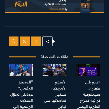
مقالات ذات صلة
«نغم في
الأسهم
“المحقق
ظفار»..
الأمريكية
الرقمي”
سيمفونية
تستهل
عمانتل تحوّل
تراثية تمزج
تعاملاتها على
السلامة
الطرب اليمني
تباين
الرقمية إلى