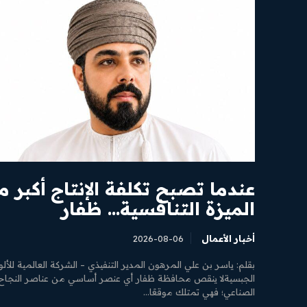
عندما تصبح تكلفة الإنتاج أكبر م
الميزة التنافسية… ظفار
أخبار الأعمال
2026-08-06
​بقلم: ياسر بن علي المرهون المدير التنفيذي – الشركة العالمية للألو
الجبسية ​لا ينقص محافظة ظفار أي عنصر أساسي من عناصر النجاح
الصناعي؛ فهي تمتلك موقعًا...