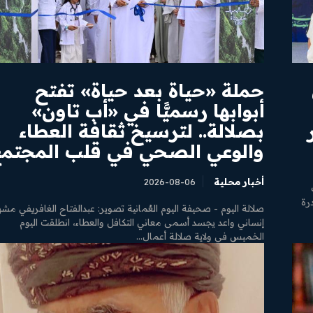
​حملة «حياة بعد حياة» تفتح
أبوابها رسميًّا في «أب تاون»
بصلالة.. لترسيخ ثقافة العطاء
والوعي الصحي في قلب المجتم
أخبار محلية
2026-08-06
رة
​صلالة اليوم - صحيفة اليوم العُمانية تصوير: عبدالفتاح الغافري ​في مش
إنساني واعد يجسد أسمى معاني التكافل والعطاء، انطلقت اليوم
الخميس في ولاية صلالة أعمال...