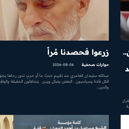
.
زرعوا فحصدنا مُراً
حوارات صحفية
2026-08-06
د
عبدالله سليمان العامري عند تقييم حدث ما أو حربٍ تدور رحاها يجته
الكل قادة وسياسيون . البعض يضلل ويبرر . يتجاهلون الحقيقة والواقع
والدين...
ستقرار
ة