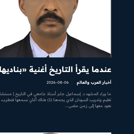
عندما يقرأ التاريخ أغنية «بناديها
أخبار العرب والعالم
2026-08-06
ما وراء المشهد د. إسماعيل جابر أستاذ جامعي في التاريخ | مستشا
تعليم وتدريب السودان الذي يجمعنا (1) هناك أغانٍ نسمعها فنطرب
نعود معها إلى زمن مضى....