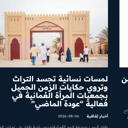
ن
لمسات نسائية تجسد التراث
وتروي حكايات الزمن الجميل
بجمعيات المرأة العُمانية في
فعالية “عودة الماضي”
اح
أخبار ثقافية
2026-08-06
ظفار اليوم - صحيفة اليوم العُمانية ​تحرص بلدية ظفار على تمكين الم