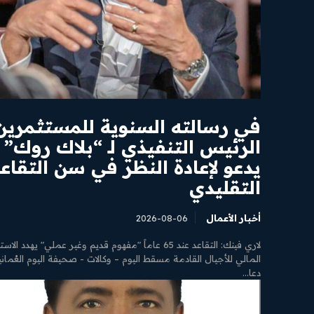
كام الاستخدام
محتوى مميز
رأ مقالاتنا الحصرية
في رسالته السنوية للمستثمرين.
الرئيس التنفيذي لـ “بلاك روك”
يدعو لإعادة النظر في سن التقاع
التقليدي
أخبار الأعمال
2026-08-06
لاري فينك: التقاعد عند 65 عاماً "مفهوم قديم وغير عملي" يهدد الا
المالي للأجيال القادمة مسقط اليوم – وكالات - صحيفة اليوم العُماني
دعا...