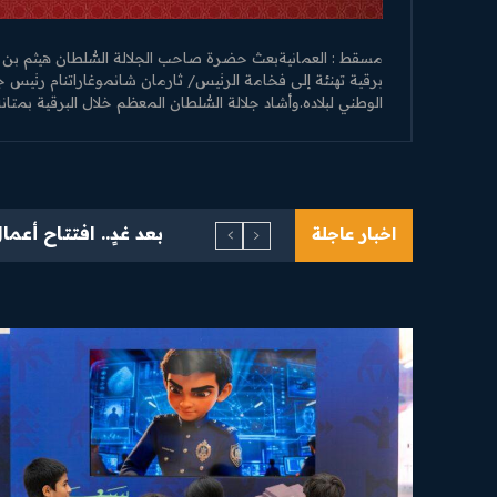
مسقط : العمانيةبعث حضرة صاحب الجلالة السُّلطان هيثم بن ط
برقية تهنئة إلى فخامة الرئيس/ ثارمان شانموغاراتنام رئيس ج
الوطني لبلاده.وأشاد جلالة السُّلطان المعظم خلال البرقية بمتانة.
بعد غدٍ.. افتتاح أعمال م
اخبار عاجلة