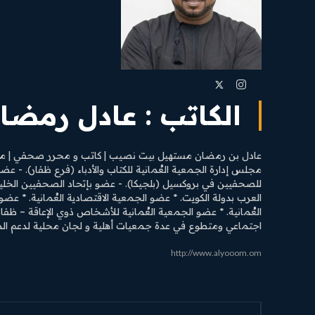
الكاتب :
عادل رمضا
عادل بن رمضان مستهيل بيت نصيب | كاتب و محرر صحفي | مدير ت
مجلس إدارة الجمعية العُمانية للكتاب والأدباء (فرع ظفار). - عض
للصحفيين في بروكسيل (بلجيكا). - عضو بإتحاد الصحفيين الخلي
العرب بدولة الكويت. * عضو الجمعية الاقتصادية العُمانية. * ع
العُمانية. * عضو الجمعية العُمانية للأشخاص ذوي الإعاقة – ظفا
اجتماعي ومتطوع في عدة جمعيات أهلية و لجان محلية لدعم الم
http://www.alyooom.om