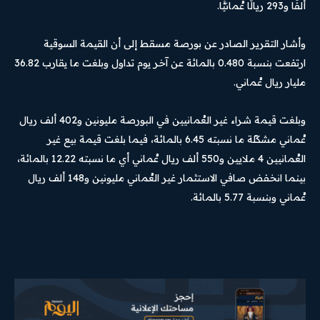
ألفًا و293 ريالًا عُمانيًّا.
وأشار التقرير الصادر عن بورصة مسقط إلى أن القيمة السوقية
ارتفعت بنسبة 0.480 بالمائة عن آخر يوم تداول وبلغت ما يقارب 36.82
مليار ريال عُماني.
وبلغت قيمة شراء غير العُمانيين في البورصة مليونين و402 ألف ريال
عُماني مشكّلة ما نسبته 6.45 بالمائة، فيما بلغت قيمة بيع غير
العُمانيين 4 ملايين و550 ألف ريال عُماني أي ما نسبته 12.22 بالمائة،
بينما انخفض صافي الاستثمار غير العُماني مليونين و148 ألف ريال
عُماني وبنسبة 5.77 بالمائة.