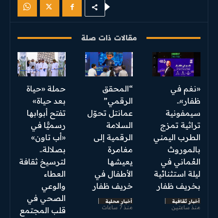
مقالات ذات صلة
«نغم في
“المحقق
​حملة «حياة
ظفار»..
الرقمي”
بعد حياة»
سيمفونية
عمانتل تحوّل
تفتح أبوابها
تراثية تمزج
السلامة
رسميًّا في
الطرب اليمني
الرقمية إلى
«أب تاون»
بالموروث
مغامرة
بصلالة..
العُماني في
يعيشها
لترسيخ ثقافة
ليلة استثنائية
الأطفال في
العطاء
بخريف ظفار
خريف ظفار
والوعي
الصحي في
أخبار ثقافية
أخبار محلية
منذ ساعتين
منذ 7 ساعات
قلب المجتمع