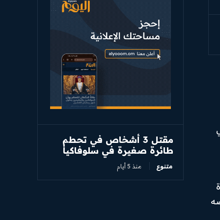
مقتل 3 أشخاص في تحطم
طائرة صغيرة في سلوفاكيا
متنوع
منذ 5 أيام
ة
وضه