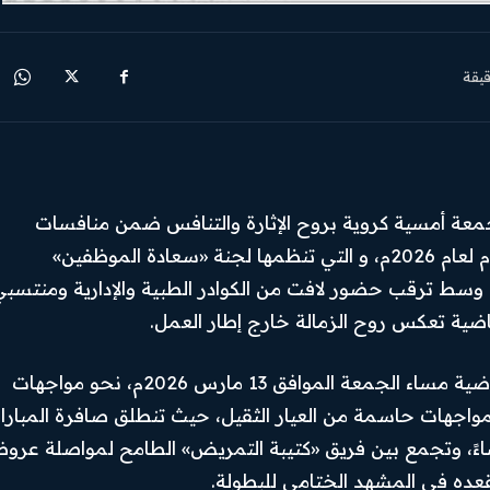
Facebook
يقة
Instagram
X
Youtube
عة أمسية كروية بروح الإثارة والتنافس ضمن منافسات
النسخة الأولى من بطولة «أبطال الصحة» لكرة القدم لعام 2026م، و التي تنظمها لجنة «سعادة الموظفين»
 وسط ترقب حضور لافت من الكوادر الطبية والإدارية ومنتسبي
اضية تعكس روح الزمالة خارج إطار العمل.
وتتجه أنظار متابعين البطولة وشغف الجماهير الرياضية مساء الجمعة الموافق 13 مارس 2026م، نحو مواجهات
بمواجهات حاسمة من العيار الثقيل، حيث تنطلق صافرة المبارا
ي تمام الساعة التاسعة والنصف (9:30) مساءً، وتجمع بين فريق «كتيبة التمريض» الطامح لمواصلة عر