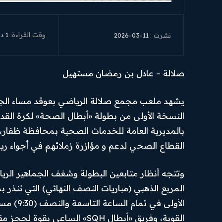
أهم الأخبار
تواصل بنا
SUBSCRIBE
أخبار العرب
سياسة
وقت القراءة:
1
دق
2026-03-11
نشرت :
والعالم
الخصوصية
I've read and accept the
.
Privacy Policy
أخبار رياضية
احكام
الاستخدام
اقتصاد
صلالة – عادل بن رمضان مستهيل
PREMIUM
السياسة
CONTENT
يشهد ملعب مجمع صلالة الرياضي بعوقد مساء الجم
المحافظات
رأي اليوم
بالمديرية العامة للخدمات الصحية بمحافظة ظفار،
القطاع الصحي لدعم و مؤازرة زملائهم في أجواء ري
© Newspaper WordPress Theme by TagDiv
المربع الذهبي (مباريات النصف النهائي) التي تنذر 
الأولى ف
القوية، وفريق «أبطال SQH» الساعي بقوة لحجز مقعده في المشهد الختامي للبطولة.