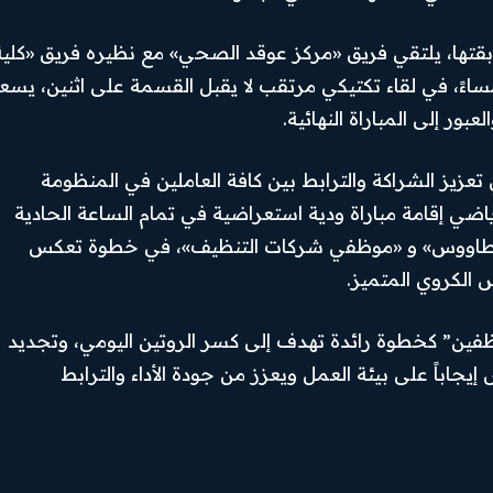
سابقتها، يلتقي فريق «مركز عوقد الصحي» مع نظيره فريق «كلية
الصحية» في تمام الساعة العاشرة (10:00) مساءً، في لقاء تكتيكي مرتقب لا يقبل القسمة على اثنين، ي
بور إلى المباراة النهائية.
عزيز الشراكة والترابط بين كافة العاملين في المنظومة
اضي إقامة مباراة ودية استعراضية في تمام الساعة الحادية
 شركة الطاووس» و «موظفي شركات التنظيف»، في خطوة تعكس
الكروي المتميز.
وظفين” كخطوة رائدة تهدف إلى كسر الروتين اليومي، وتجديد
يجاباً على بيئة العمل ويعزز من جودة الأداء والترابط