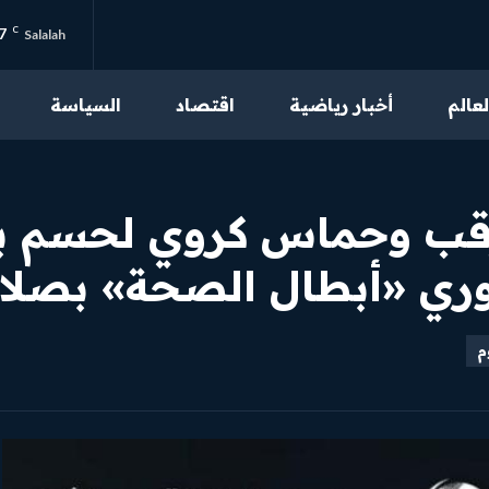
7
C
Salalah
لعالم
أخبار رياضية
اقتصاد
السياسة
من نحن
تواصل بنا
رقب وحماس كروي لحسم ب
سياسة الخصوصية
وري «أبطال الصحة» بصلال
احكام الاستخدام
م
محتوى مميز
اقرأ مقالاتنا الحصرية