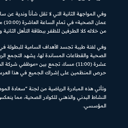
وفي المواجهة الثانية التي لا تقل شأناً وندية عن 
عمان 
من خلاله كلا الطرفين للظفر ببطاقة التأهل الثانية والع
وفي لفتة طيبة تجسد الأهداف السامية للبطولة في ت
الصحية والقطاعات المساندة لها، يشهد التجمع الري
عشرة (11:00) مساءً، تجمع بين «موظفي
حرص المنظمين على إشراك الجميع في هذا العرس 
وتأتي هذه المبادرة الرياضية من لجنة “سعادة الم
النشاط البدني والذهني للكوادر الصحية، مما ينعكس إ
المؤسسي.