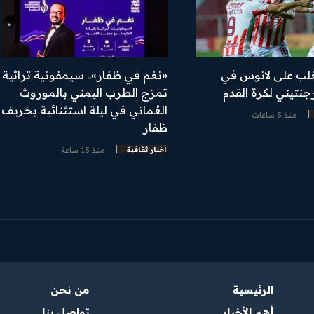
غلب على لانوس في
«نغم في ظفار».. سيمفونية تراثية
رجنتيني لكرة القدم
تمزج الطرب اليمني بالموروث
العُماني في ليلة استثنائية بخريف
منذ 5 ساعات
ظفار
أخبار ثقافية
منذ 15 ساعة
الرئيسية
من نحن
أهم الأخبار
تواصل بنا