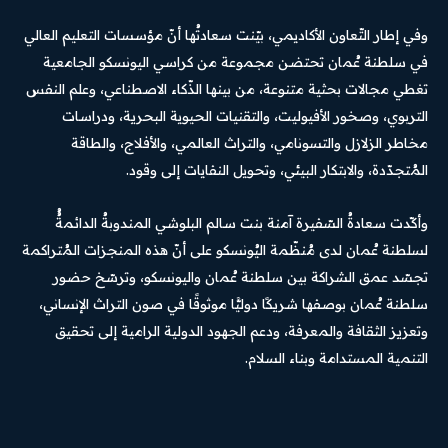
وفي إطار التّعاون الأكاديمي، بيّنت سعادتُها أنّ مؤسسات التعليم العالي
في سلطنة عُمان تحتضن مجموعة من كراسي اليونسكو الجامعية
تغطي مجالات بحثية متنوعة، من بينها الذّكاء الاصطناعي، وعلم النفس
التربوي، وصخور الأفيوليت، والتقنيات الحيوية البحرية، ودراسات
مخاطر الزلازل والتسونامي، والتراث العالمي، والأفلاج، والطاقة
المُتجدّدة، والابتكار البيئي، وتحويل النفايات إلى وقود.
وأكّدت سعادةُ السّفيرة آمنة بنت سالم البلوشي المندوبةُ الدائمةُُ
لسلطنة عُمان لدى مُنظّمة اليُونسكو على أنّ هذه المنجزات المُتراكمة
تجسّد عمق الشراكة بين سلطنة عُمان واليونسكو، وترسّخ حضور
سلطنة عُمان بوصفها شريكًا دوليًّا موثوقًا في صون التراث الإنساني،
وتعزيز الثقافة والمعرفة، ودعم الجهود الدولية الرامية إلى تحقيق
التنمية المستدامة وبناء السلام.