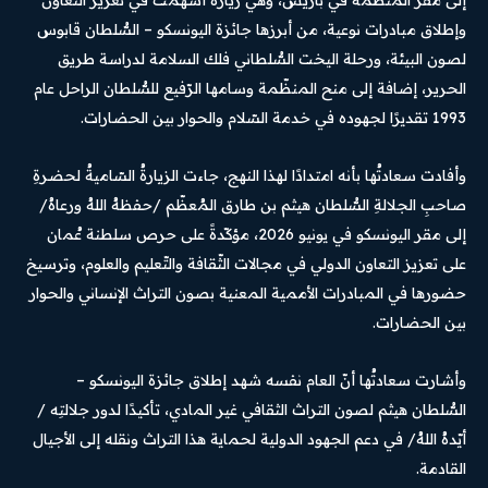
إلى مقرّ المنظمة في باريس، وهي زيارة أسهمت في تعزيز التعاون
وإطلاق مبادرات نوعية، من أبرزها جائزة اليونسكو – السُّلطان قابوس
لصون البيئة، ورحلة اليخت السُّلطاني فلك السلامة لدراسة طريق
الحرير، إضافة إلى منح المنظّمة وسامها الرّفيع للسُّلطان الراحل عام
1993 تقديرًا لجهوده في خدمة السّلام والحوار بين الحضارات.
وأفادت سعادتُها بأنه امتدادًا لهذا النهج، جاءت الزيارةُ السّاميةُ لحضرةِ
صاحبِ الجلالةِ السُّلطان هيثم بن طارق المُعظّم /حفظهُ اللهُ ورعاهُ/
إلى مقر اليونسكو في يونيو 2026، مؤكّدةً على حرص سلطنة عُمان
على تعزيز التعاون الدولي في مجالات الثّقافة والتّعليم والعلوم، وترسيخ
حضورها في المبادرات الأممية المعنية بصون التراث الإنساني والحوار
بين الحضارات.
وأشارت سعادتُها أنّ العام نفسه شهد إطلاق جائزة اليونسكو –
السُّلطان هيثم لصون التراث الثقافي غير المادي، تأكيدًا لدور جلالتِه /
أيّدهُ اللهُ/ في دعم الجهود الدولية لحماية هذا التراث ونقله إلى الأجيال
القادمة.