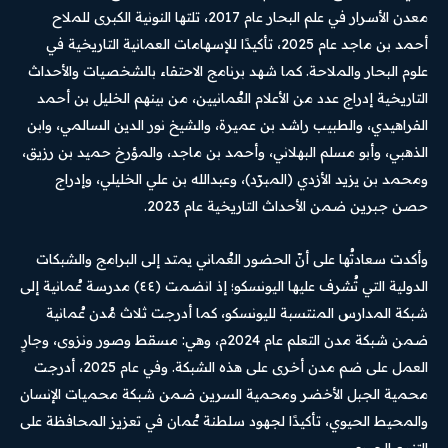
معدن الأسرار في علم البحار عام 2017، تلتها النونية الكبرى للملاح
أحمد بن ماجد عام 2025، تأكيدًا للإسهامات العمانية التاريخية في
علوم البحار والملاحة. كما شهد برنامج الاحتفاء بالشخصيات والأحداث
التاريخية إدراج عدد من الأعلام العُمانيين، من بينهم الخليل بن أحمد
الفراهيدي، والطبيب راشد بن عميرة، والشيخ نور الدين السالمي، وابن
الذهبي، وأبو مسلم البهلاني، وأحمد بن ماجد، والمؤرخ حميد بن رزيق،
ومحمد بن يزيد الأزدي (المبرّد)، وعبدالله بن علي الخليلي، وإدراج
حصن جبرين ضمن الأحداث التاريخية عام 2023.
وأكدت سعادتُها على أنّ الحضور العُماني يمتد إلى البرامج والشبكات
الدولية التي تُشرف عليها اليونسكو؛ إذ انضمت (٤٤) مدرسة عُمانية إلى
شبكة المدارس المنتسبة لليونسكو، كما أدرجت ثلاث مُدن عُمانية
ضمن شبكة مدن التعلم عام 2024م، وهي: مسقط وصور ونزوى، وجارٍ
العمل على ضم مدن أخرى على هذه الشبكة. وفي عام 2025، أدرجت
محمية الجبل الأخضر ومحمية السرين ضمن شبكة محميات الإنسان
والمحيط الحيوي، تأكيدًا لجهود سلطنة عُمان في تعزيز المحافظة على