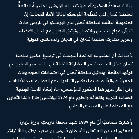
وقالت سعادةُ السّفيرة آمنة بنت سالم البلوشي المندوبةُ الدائمةُُ
لسلطنة عُمان لدى مُنظّمة اليُونسكو لوكالة الأنباء العمانية إنّ
المندوبية الدائمة لسلطنة عُمان لدى اليونسكو في باريس جاءت
لتتولّى مهام التنسيق والاتصال وتوثيق التعاون مع الدول الأعضاء،
وتعزيز مشاركة سلطنة عُمان في اللجان والمجالس الدولية.
وأضافت أنّ المندوبية الدائمة أسهمت في ترسيخ حضور سلطنة
عُمان داخل المنظمة عبر المشاركة الفاعلة في بناء جسور التعاون مع
الوفود الدائمة، وتمثيل سلطنة عُمان في اجتماعات المجموعات
الجغرافية والإقليمية، بما يعكس التزامها بدعم العمل متعدد الأطراف،
وفي إطار تعزيز هذا الحضور المؤسسي، جاء إنشاء اللجنة الوطنية
العمانية للتربية والثقافة والعلوم عام 1974 ليؤسّس إطارًا دائمًا للتَّعاون
مع المنظمة على المستوى الوطني.
وأشارت سعادتهُا أنّ عام 1989 شهد محطّة تاريخيّة بارزة بزيارة
المغفور له بإذن الله تعالى السُّلطان قابوس بن سعيد /طيّب اللهُ ثراهُ/