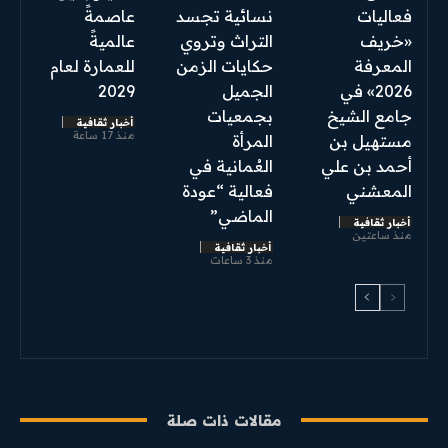
فعاليات
نسائية تجسد
عاصمةً
«خريف
التراث وتروي
عالميةً
المعرفة
حكايات الزمن
للعمارة لعام
2026» في
الجميل
2029
جامع الشيخ
بجمعيات
أخبار ثقافية
منذ 17 ساعة
مستهيل بن
المرأة
أحمد بن علي
العُمانية في
المعشني
فعالية “عودة
الماضي”
أخبار ثقافية
منذ ساعتين
أخبار ثقافية
منذ 3 ساعات
مقالات ذات صلة