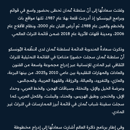
ولفتت سعادتُها إلى أنّ سلطنة عُمان تحظى بحضور واسع في قوائم
وبرامج اليونسكو؛ إذ أدرجت قلعة بهلا عام 1987، تلتها مواقع بات
والخطم والعين عام 1988، ثم أرض اللبان عام 2000، ونظام الأفلاج عام
2006، ومدينة قلهات الأثرية عام 2018 ضمن قائمة التراث العالمي.
وذكرت سعادةُ المندوبة الدائمة لسلطنة عُمان لدى مُنظّمة اليُونسكو
أنّ سلطنة عُمان سجلت حضورًا متناميًا في القائمة التمثيلية للتراث
الثقافي غير المادي للإنسانية عبر إدراج مجموعة واسعة من الفنون
والعادات والمهارات التقليدية بين عامي 2010 و2025، من بينها البرعة،
والعازي، والتغرود، والعيالة، والرزفة، والقهوة العربية، والمجالس،
وعرضة الخيل والإبل، والنخلة، وسباقات الهجن، والخط العربي، وحداء
الإبل، والخنجر، وطبق الهريس، والحناء، والبشت، والكحل العربي، كما
سجلت سفينة شباب عُمان في قائمة أبرز الممارسات في التراث غير
المادي.
وفي إطار برنامج ذاكرة العالم أشارت سعادتُها إلى إدراج مخطوطة