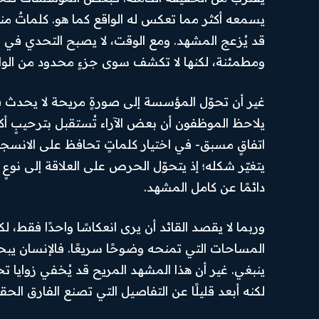
يسمعه أكثر مما تعكس له الواقع كما هو. كلماتٌ من
قد يُزعج المشهد. ومع الوقت، لا يصبح التحدي في غ
ومطمئنة، لكنها لا تكشف سوى جزءٍ محدود من الوا
غير أن تحوّل المؤسسة إلى صورةٍ مريحة لا يحدث فج
يلاحظ الموظفون أن بعض الآراء تُستقبل بترحيبٍ أكبر
اتفاقٍ مسبق- في اختيار كلماتٍ تحافظ على الانسجا
يتغيّر شكله؛ إذ يتحوّل الحرص على العلاقة إلى نوعٍ 
دائمًا عن كامل المشهد.
وربما لا يقصد القائد أن يرى انعكاسًا واحدًا فقط،
المساحات التي تمنحه وضوحًا سريعًا. فالإنسان يب
الرئيسية
من نحن
Hub
News
ينبغي. غير أن هذا المشهد المريح قد يُخفي زوايا تح
أهم الأخبار
تواصل بنا
لكنه أبعد قليلًا عن التفاصيل التي تصنع الفارق الحق
SUBSCRIBE
أخبار العرب
سياسة
والعالم
الخصوصية