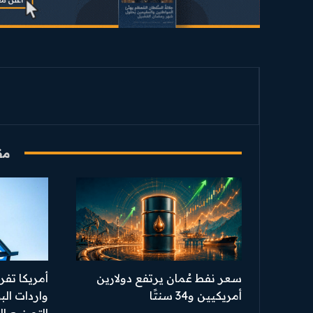
مق
سعر نفط عُمان يرتفع دولارين
أمريكا تف
أمريكيين و34 سنتًا
واردات الب
التصنيع ا