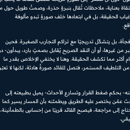
تقاة بعناية، ملاحظات تُقال بنبرةٍ حذرة، وصمتٌ طويل حول ما
ياب الحقيقة، بل في ابتعادها خلف صورةٍ تبدو مألوفة
قع.
أة، بل يتشكّل تدريجيًا مع تراكم التجارب الصغيرة. فحين
 من غيرها، أو أن النقد الصريح يُقابل بصمتٍ بارد، يبدأون- د
م أكثر مما تكشف الحقيقة. وهنا لا يختفي الإخلاص بقدر ما
من التلطيف المستمر، فتصل للقائد صورةٌ هادئة، لكنها لا تعبّر
 لكنه- بحكم ضغط القرار وتسارع الأحداث- يميل بطبيعته إلى
حث عمّن يختصر عليه الطريق ويطمئنه بأن المسار يسير كما
تاج إلى مراجعة، فيصبح القائد قريبًا من إحساسٍ بالطمأنينة،
Facebook
يقي.
Instagram