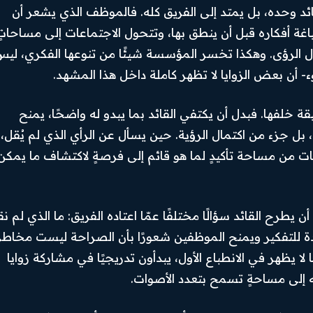
ائد وحده، بل يمتد إلى الفريق كله. فالموظف الذي يشعر أن
X
اغة أفكاره قبل أن ينطق بها، وتتحول الاجتماعات إلى مساحاتٍ
ادل الرؤى. وهكذا تخسر المؤسسة شيئًا من تنوعها الفكري، لي
Youtube
وء- أن بعض الزوايا لا تظهر كاملة داخل هذا المشهد.
قة خلفها. فبدل أن يكتفي القائد بما يبدو له واضحًا، يمنح
بل جزء من اكتمال الرؤية. حين يسأل عن الرأي الذي لم يُقل،
ات من مساحة تأكيدٍ لما هو قائم إلى فرصةٍ لاكتشاف ما يمكن
طرح القائد سؤالًا مختلفًا عمّا اعتاده الفريق: ما الذي لم نق
ة للتفكير ويمنح الموظفين شعورًا بأن الصراحة ليست مخاطر
 لا يظهر في الانطباع الأول، يبدأون تدريجيًا في مشاركة زوايا
ه إلى مساحةٍ تسمح بتعدد الأصوات.