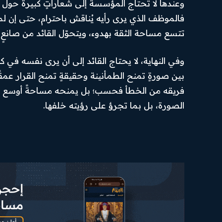
وعندها لا تحتاج المؤسسة إلى شعاراتٍ كبيرة حول 
فالموظف الذي يرى رأيه يُناقش باحترام، حتى إن لم ي
تتسع مساحة الثقة بهدوء، ويتحوّل القائد من صانعٍ
وفي النهاية، لا يحتاج القائد إلى أن يرى نفسه في 
بين صورةٍ تمنح الطمأنينة وحقيقةٍ تمنح القرار عمقً
فريقه من الخطأ فحسب؛ بل يمنحه مساحةً أوسع للنمو
الصورة، بل بما تجرؤ على رؤيته خلفها.