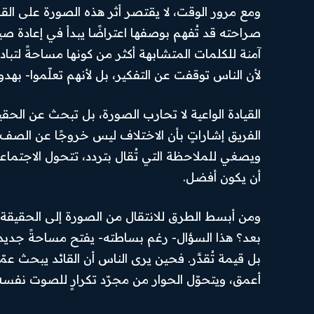
I've read and accept the
ومع مرور الوقت، لا يقتصر أثر هذه الصورة على الق
.
Privacy Policy
أخبار رياضية
احكام
الاستخدام
صراحته قد تُفهم بوصفها اعتراضًا يبدأ في إعادة صي
اقتصاد
آمنة للكلمات المتشابهة أكثر من كونها مساحةً لتب
PREMIUM
السياسة
CONTENT
لأن الناس توقفت عن التفكير، بل لأنهم تعلّموا- بهد
المحافظات
رأي اليوم
القيادة الواعية لا تحارب الصورة، بل تبحث عن الحقي
الفريق إشاراتٍ بأن الاختلاف ليس خروجًا عن الصف، 
© Newspaper WordPress Theme by TagDiv
ويصغي للملاحظة التي تُقال بتردد، تتحول الاجتماع
أن يكون أفضل.
ومن أبسط الطرق للانتقال من الصورة إلى الحقيقة أن ي
بعد؟ هذا السؤال- رغم بساطته- يفتح مساحةً جديد
بل قيمة تُقدَّر. فحين يرى الناس أن القائد يبحث عمّا
أعمق، ويتحوّل الحوار من مجرّد تكرارٍ للصوت نفس