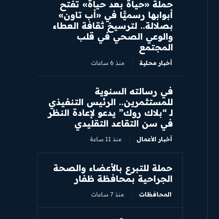
​حملة «حياة بعد حياة» تفتح
أبوابها رسميًّا في «أب تاون»
بصلالة.. لترسيخ ثقافة العطاء
والوعي الصحي في قلب
المجتمع
أخبار محلية
منذ 6 ساعات
في رسالته السنوية
للمستثمرين.. الرئيس التنفيذي
لـ “بلاك روك” يدعو لإعادة النظر
في سن التقاعد التقليدي
أخبار الأعمال
منذ 11 ساعة
حملة للتبرع بالأعضاء والصحة
الجراحية بمحافظة ظفار
المحافظات
منذ 7 ساعات