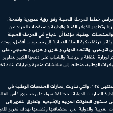
ستعراض خطط المرحلة المقبلة وفق رؤية تطويرية واضحة،
ة وتطوير الكوادر الفنية والإدارية واستقطاب المزيد من
المنتخبات الوطنية، مؤكدا أن النجاح في المرحلة المقبلة
ة والارتقاء بكرة السلة العمانية إلى مستويات أفضل، ووجه
ن الأولمبي، والاتحاد الدولي والقاري والعربي والخليجي، على
وزارة الثقافة والرياضة والشباب على دعمها الكبير لتطوير
بادرات الوطنية، متطلعا إلى مناقشات مثمرة وقرارات بناءة تخ
Facebook
بعدها تم استعراض التقرير الفني والأنشطة للعام المنتهى ٢٠٢٥، والتي تناولت إنجازات المنتخبات الوطنية في
دارة المباريات الدولية المختلفة سواء على مستوى كأس العال
Instagram
ى مستوى البطولات العربية والإقليمية، وتطرق التقرير إلى
X
 العربية والدولية التي استضافتها ونظمتها بهدف تعزيز اللعب