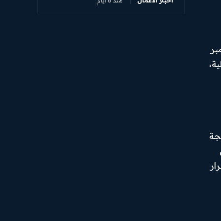
أخبار الأعمال
منذ 6 أيام
ائض عن السنة المنتهية حتى 31 ديسمبر
الية،
يجة
ار