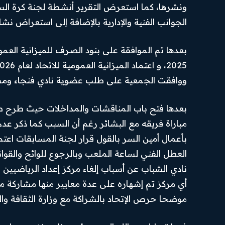
ونشرها، كما استعرض التقرير أنشطة لجنة كرة السل
PREMIUM
السياسة
CONTENT
الجوانب الفنية والإدارية بالإضافة إلى استعراض نشا
المحافظات
رأي اليوم
ووافقت الجمعية على طلب عضوية نادي فنجاء ومشا
© Newspaper WordPress Theme by TagDiv
بعدها فتح باب المناقشات والمداخلات حيث طرح صا
مباراة فريقه مع البشائر رغم أن السبب كما ذكر عد
بأعمال أمين السر بالقول قرار لجنة المسابقات اعتمد
العطل الفني لساعة الملعب وبالرجوع للوائح والقوا
نادي الشباب عن أسباب إلغاء مركز إعداد الرياضيين 
أي مركز تم إشهاره على عدة معايير منها مشاركة مخ
موضحا حرص الإتحاد بالشراكة مع وزارة الثقافة وال