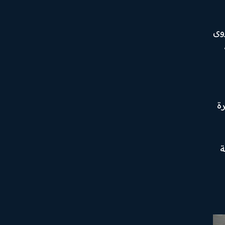
وى
رة
ة