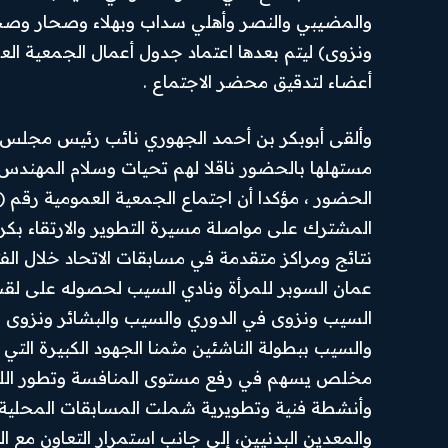
والمضيبي والنصر وأهلي سداب وبهلاء وصحار وص
ونزوى) ليتم بعدها اعتماد جدول أعمال الجمعية الع
أعضاء لتدقيق محضر الاجتماع .
وألقى أبوبكر بن أحمد الجهوري نائب رئيس مجلس إدا
مستهلها بالحضور ناقلا لهم تحيات وسلام المهندس
المشترك على مواصلة مسيرة التطوير والارتقاء بكرة 
نتائج ومراكز متقدمة في مسابقات الاتحاد خلال ال
عمان السوبر للمرأة ونادي السيب لحصوله على لقب 
السيب ونزوى في الدوري والسيب والبشائر ونزوى في
والسيب ببطولة الناشئين مثمنا الجهود الكبيرة التي ب
مخلص يسهم في رفع مستوى المنافسة وتطور اللعبة،
وأنشطة فنية وتطويرية شملت المسابقات المحلية وبر
والمعدين البدنيين، إلى جانب استمرار التعاون مع ا