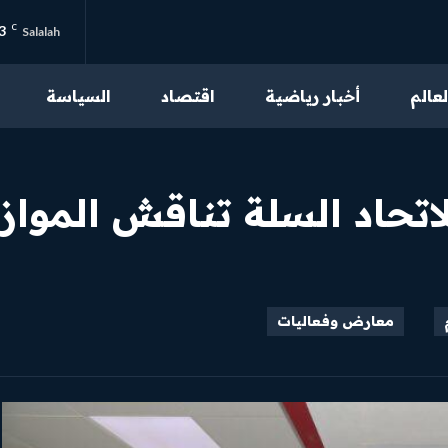
3
C
Salalah
لعالم
أخبار رياضية
اقتصاد
السياسة
من نحن
تواصل بنا
اتحاد السلة تناقش المواز
سياسة الخصوصية
احكام الاستخدام
معارض وفعاليات
محتوى مميز
اقرأ مقالاتنا الحصرية