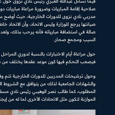
فيما تساءل عبدالله العبري رئيس نادي نزوى حول ع
صلاحية إقامة المباريات وضرورة مراعاة مباريات دور
مدربي نادي نزوى للدورات الخارجية، حيث أوضح سع
صيانتها يرجع للوزارة وليس الاتحاد، وأن الاتحاد خ
صالة في استضافة مبارياته فأنه يرحب بذلك، ولعدم 
السيب ومجمع صحار.
حول مراعاة أيام الاختبارات بالنسبة لدوري المراحل ال
فيصعب التحكم فيها كون موعد عقدها يختلف من م
وحول ترشيحات المدربين للدورات الخارجية تتم وفق م
والشهادات الجامعية لذلك من يتوافق مع الشروط المعم
المطلوب، كما طالب نصر الوهيبي رئيس نادي مسقط 
الموازنة لتكون مثل الاتحادات الأخرى لما له من إيجا