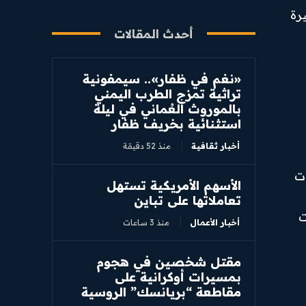
رة
أحدث المقالات
«نغم في ظفار».. سيمفونية
تراثية تمزج الطرب اليمني
بالموروث العُماني في ليلة
استثنائية بخريف ظفار
أخبار ثقافية
منذ 52 دقيقة
دت
الأسهم الأمريكية تستهل
تعاملاتها على تباين
ت
أخبار الأعمال
منذ 3 ساعات
مقتل شخصين في هجوم
بمسيرات أوكرانية على
مقاطعة “بريانسك” الروسية