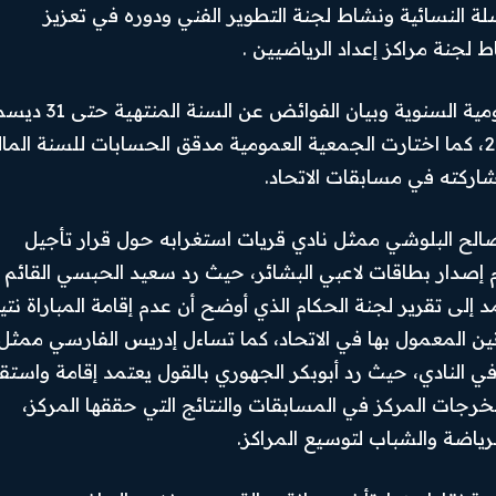
ة النسائية ونشاط لجنة التطوير الفني ودوره في تعزيز
Youtube
ط لجنة مراكز إعداد الرياضيين .
بعدها تم الموافقة على بنود الصرف للميزانية العمومية السنوية وبيان الفو
2025، و اعتماد الميزانية العمومية للاتحاد لعام 2026، كما اختارت الجمعية العمومية مدقق الحسابات للسنة الم
ركته في مسابقات الاتحاد.
لح البلوشي ممثل نادي قريات استغرابه حول قرار تأجيل
م إصدار بطاقات لاعبي البشائر، حيث رد سعيد الحبسي القائم
 إلى تقرير لجنة الحكام الذي أوضح أن عدم إقامة المباراة نت
نين المعمول بها في الاتحاد، كما تساءل إدريس الفارسي ممثل
في النادي، حيث رد أبوبكر الجهوري بالقول يعتمد إقامة واستقر
رجات المركز في المسابقات والنتائج التي حققها المركز،
رياضة والشباب لتوسيع المراكز.