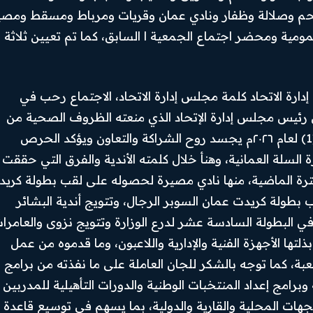
حم وصلالة وظفار ونادي عمان وقريات ومرباط ومسقط ومصي
مومية ومحضر اجتماع الجمعية ا السابق، كما تم تعيين ثلاثة
رة الاتحاد كلمة مجلس إدارة الاتحاد، الاجتماع رحب في
 رئيس مجلس إدارة الإتحاد الذي منعته الظروف الصحية من
الحضور ، مؤكدا أن اجتماع الجمعية العمومية رقم (1) لعام ٢٠٢٦م يجسد روح الشراكة والتعاون ويؤكد الحرص
السلة العمانية، وهنأ خلال كلمته الأندية والفرق التي حققت
فترة الماضية، منها نادي مصيرة لحصوله على لقب بطولة كري
بطولة كريدت عمان السوبر الرجال، وتتويج أندية البشائر
 البطولة السادسة عشر لدرع الوزارة وتتويج نزوى والعامرا
ذلتها الأجهزة الفنية والإدارية واللاعبون، وما قدموه من عمل
 كما توجه بالشكر للجان العاملة على ما نفذته من برامج
امج إعداد المنتخبات الوطنية والدورات التأهيلية للمدربين
لجهات المحلية والقارية والدولية، بما يسهم في توسيع قاعدة