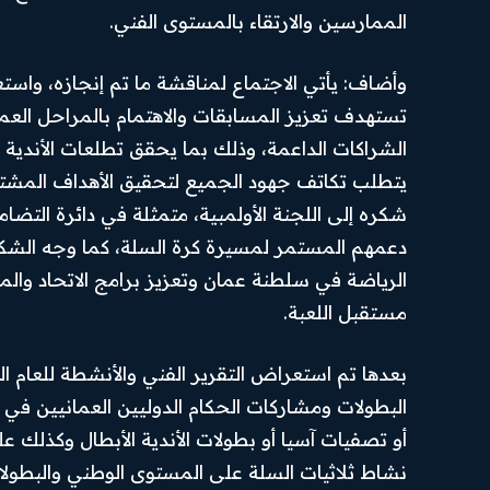
الممارسين والارتقاء بالمستوى الفني.
وأضاف: يأتي الاجتماع لمناقشة ما تم إنجازه، وا
تستهدف تعزيز المسابقات والاهتمام بالمراحل العمري
الشراكات الداعمة، وذلك بما يحقق تطلعات الأندية و
يتطلب تكاتف جهود الجميع لتحقيق الأهداف المشترك
شكره إلى اللجنة الأولمبية، متمثلة في دائرة التضام
دعمهم المستمر لمسيرة كرة السلة، كما وجه الشكر ل
الرياضة في سلطنة عمان وتعزيز برامج الاتحاد والم
مستقبل اللعبة.
الرئيسية
من نحن
Hub
News
أهم الأخبار
تواصل بنا
SUBSCRIBE
أخبار العرب
سياسة
البطولات ومشاركات الحكام الدوليين العمانيين في إ
والعالم
الخصوصية
I've read and accept the
أو تصفيات آسيا أو بطولات الأندية الأبطال وكذلك عل
.
Privacy Policy
أخبار رياضية
احكام
الاستخدام
نشاط ثلاثيات السلة على المستوى الوطني والبطولات
اقتصاد