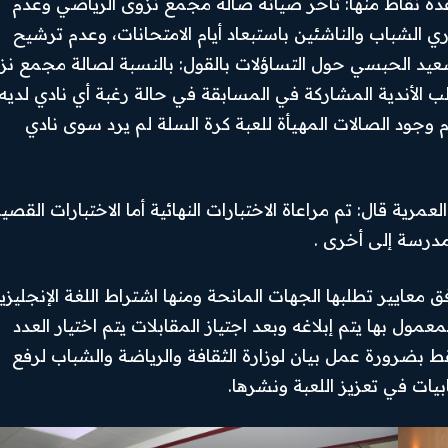
دة نقاط منها: تأخر صيانة صالة مجمع نزوى الرياضي وعدم
ي الشباب والناشئين باستبعاد أيام الامتحانات، وعدم ترشيح
يد الحبسي حول التساؤلات بالقول: بالنسبة لصالة مجمع نز
اطب الأندية المشاركة في المسابقة في حالة رغبة أي نادي لديه
وجود الصالات المهيأة للعبة كرة السلة لم يرد سوى نادي
عمرية قال: تم مراعاة الاختبارات النهائية أما الاختبارات القصي
درسة إلى أخرى .
عايير تطلبها الجهات المانحة ومنها اشتراط اللغة الإنجليزي
ول بها يتم إبلاغه وبعد اجتياز المقابلات يتم اختيار العدد
بضرورة عمل بيان لوزارة الثقافة والرياضة والشباب لرفع
بيات في تعزيز اللعبة ونشرها.