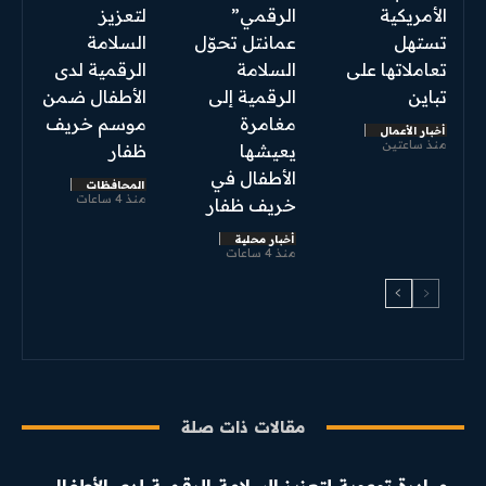
الأمريكية
الرقمي”
لتعزيز
تستهل
عمانتل تحوّل
السلامة
تعاملاتها على
السلامة
الرقمية لدى
تباين
الرقمية إلى
الأطفال ضمن
مغامرة
موسم خريف
أخبار الأعمال
منذ ساعتين
يعيشها
ظفار
الأطفال في
المحافظات
منذ 4 ساعات
خريف ظفار
أخبار محلية
منذ 4 ساعات
مقالات ذات صلة