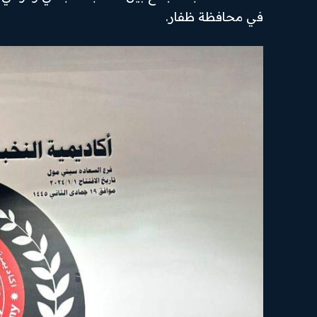
في محافظة ظفار.
الرئيسية
من نحن
Hub
News
أهم الأخبار
تواصل بنا
SUBSCRIBE
أخبار العرب
سياسة
والعالم
الخصوصية
I've read and accept the
.
Privacy Policy
أخبار رياضية
احكام
الاستخدام
اقتصاد