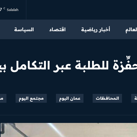
7
C
Salalah
لعالم
أخبار رياضية
اقتصاد
السياسة
من نحن
تواصل بنا
فِّزة للطلبة عبر التكامل ب
سياسة الخصوصية
احكام الاستخدام
ة
المحافظات
عمان اليوم
مجتمع اليوم
مع
محتوى مميز
اقرأ مقالاتنا الحصرية