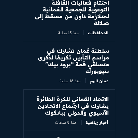
اختتام فعاليات القافلة
التوعوية للجمعية العُمانية
لمتلازمة داون من مسقط إلى
صلالة
المحافظات
منذ 15 ساعة
سلطنة عُمان تشارك في
مراسم التأبين تكريمًا لذكرى
متسلقي قمة “برود بيك”
بنيويورك
عمان اليوم
منذ 16 ساعة
الاتحاد العُماني للكرة الطائرة
يشارك في اجتماع الاتحادين
الآسيوي والدولي ببانكوك
أخبار رياضية
منذ 9 ساعات