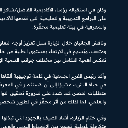
وكان في استقباله رؤساء الأكاديمية الفاضل/شاك
على البرامج التدريبية والتعليمية التي تقدمها الأكاد
والمعرفية في بيئة تعليمية محفِّزة.
وناقش الجانبان خلال الزيارة سبل تعزيز أوجه التعاون
ومثقف، ويُسهم في الارتقاء بمستوى الطلبة من خلا
تعكس أهمية التكامل بين مختلف جوانب التنمية الإن
وأكد رئيس الفرع الجمعية في كلمة توجيهية ألقاها أم
في حياة النشء، مشيرًا إلى أن الاستثمار في المعر
متطلبات العصر، كما شدد على ضرورة تحقيق التوازن
والعلمي، لما لذلك من أثر محفِّز في تطوير شخصية
وفي ختام الزيارة، أشاد الضيف بالجهود التي تبذله
متكاملة للطلبة، تجمع بين الانضباط البدني والوعي 