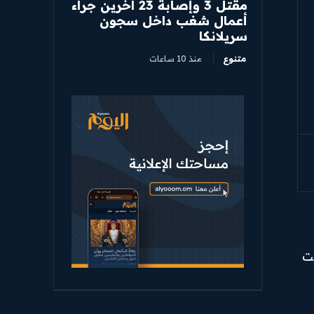
مقتل 3 وإصابة 23 آخرين جراء
أعمال شغب داخل سجون
سريلانكا
متنوع
منذ 10 ساعات
يت