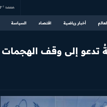
7
C
Salalah
لعالم
أخبار رياضية
اقتصاد
السياسة
من نحن
تواصل بنا
دّوليّةُ تدعو إلى وقف الهج
سياسة الخصوصية
احكام الاستخدام
محتوى مميز
اقرأ مقالاتنا الحصرية