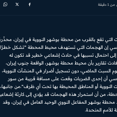
 من 1
دقيقة
ات التي تقع بالقرب من محطة بوشهر النووية في إيران، محذّرة
روسي إن الهجمات التي تستهدف محيط المحطة “تشكل خطرًا
رًا إلى احتمال تسببها في حادث إشعاعي خطير قد تكون له
أفادت تقارير بأن محيط محطة بوشهر، الواقعة جنوب إيران،
يوم السبت الماضي، دون تسجيل أضرار في المنشآت النووية،
غروسي أن إحدى الضربات وقعت على مسافة قريبة من سور
Facebook
ت النووية أو المناطق المحيطة بها تحت أي ظرف”.من جانبها،
طة، من أن استمرار هذه الهجمات قد يؤدي إلى كارثة إشعاعي
Instagram
د محطة بوشهر المفاعل النووي الوحيد العامل في إيران، وقد
X
ة للأمم المتحدة.