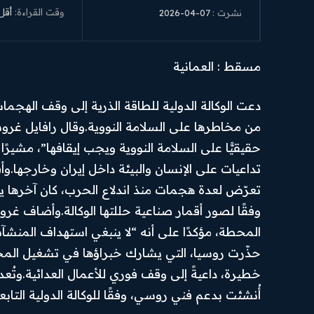
وقت القراءة:
أقل
2026-04-07
نشرت :
مسقط : العمانية
دعت الوكالة الدولية للطاقة الذرية إلى وقف الهجم
من مخاطرها على السلامة النووية.وقال رافايل غ
حقيقيًّا على السلامة النووية ويجب إيقافها”، مشي
تداعيات على الإنسان والبيئة داخل إيران وخارجها.و
الرئيسية
من نحن
Hub
News
تعرّض لعدة هجمات منذ اندلاع الحرب، كان آخرها 
أهم الأخبار
تواصل بنا
وفقًا لصور أقمار صناعية حللتها الوكالة.وأضاف 
SUBSCRIBE
أخبار العرب
سياسة
المحطة، مؤكدًا على أنه “لا ينبغي استهداف المنشآ
والعالم
الخصوصية
حذّرت روسيا، التي يشارك خبراؤها في تشغيل المح
I've read and accept the
.
Privacy Policy
أخبار رياضية
احكام
خطيرة، داعيةً إلى وقف فوري للأعمال العدائية.وتُع
الاستخدام
اقتصاد
أُنشئت بدعم فني روسي، وفقًا للوكالة الدولية التابع
PREMIUM
السياسة