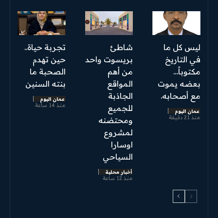
ليس كل ما
شاطئ
تجربة حياة..
في التاريخ
بريسوت واحد
حين تهدم
مكتوباً…
من أهم
الصحبة ما
بعضه يموت
المواقع
بنته السنين
مع أصحابه.
الجاذبة
عمان اليوم
منذ 14 ساعة
للجميع
عمان اليوم
منذ 21 دقيقة
ومحتضنه
لمشروع
اوسارا
السياحي
أخبار محلية
منذ 12 ساعة