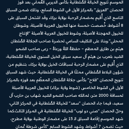
الموسم تتويج الخيالة السُّلطانية بكأس الديربي العُماني بعد فوز
الحصان "العريق" بالمركز الأول في الشوط السابع، وذلك ضمن السباق
التاسع الذي أُقيم بمضمار الرحبة بولاية بركاء وقد اشتمل السباق على
8 أشواط، خُصصت خمسة منها للخيول العربية الأصيلة، وشوطان
للخيول المهجنة الأصيلة، وشوط للخيول العربية الأصيلة "الإنتاج
المحلي".وبناءً على التكليف السامي لحضرة صاحب الجلالة السُّلطان
هيثم بن طارق المعظم – حفظهُ اللهُ ورعاهُ – رعى صاحب السّمو
السّيد بلعرب بن هيثم آل سعيد سباق الخيل السنوي للخيالة السُّلطانية،
الذي أُقيم على مضمار الرحبة لسباقات الخيل بولاية بركاء، بتنظيم من
شؤون البلاط السُّلطاني ممثلًا في الخيالة السُّلطانية. حيث شهد السباق
تتويج الحصان "فلاح" بكأس جلالة السُّلطان المعظّم بعد فوزه بالمركز
الأول في الشوط الخامس (شوط ولاية بركاء) للخيول العربية الأصيلة
لمسافة 2000 متر، لمالكه صاحب السّمو السّيد شهاب بن حارب آل
سعيد، فيما جاء الحصان "سعد" للخيالة السُّلطانية في المركز الثاني،
وحلّ الحصان "صني دو لوب" للخيالة السُّلطانية في المركز الثالث.كما
شهد الموسم إقامة السباق الـ 15 على مضمار الوطنية بولاية مطرح،
حيث تضمن 7 أشواط، وشهد الشوط السابع "كأس شرطة عُمان