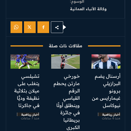
الوسوم:
وكالة الأنباء العمانية
مقالات ذات صلة
أرسنال يضم
خورخي
تشيلسي
البرازيلي
مارتن يحطم
يتغلب على
برونو
الرقم
ميلان بثلاثية
غيمارايس من
القياسي
نظيفة وديًّا
نيوكاسل
وينطلق أولًا
في جاكرتا
في جائزة
أخبار رياضية
أخبار رياضية
منذ 6 ساعات
منذ 7 ساعات
بريطانيا
الكبرى