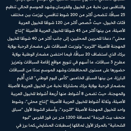
والتنافس بين نخبة من الخيول والفرسان.وشهد الموسم الحالي تنظيم
25 سباقًا، تتضمن أكثر من 200 شوط تنافسي، توزعت بين مختلف
فئات الخيول، حيث خُصص أكثر من 120 شوطًا للخيول العربية
الأصيلة، من بينها أكثر من 45 شوطًا للخيول العربية الأصيلة "إنتاج
محلي"؛ دعمًا للمربين المحليين، إلى جانب أكثر من 40 شوطًا للخيول
المهجنة الأصيلة "الثربرد".وتوزعت السباقات على مضمار الرحبة بولاية
بركاء الذي استضاف 20 سباقًا، فيما احتضن مضمار الوطنية بولاية
مطرح 3 سباقات، ما أسهم في تنويع مواقع إقامة السباقات وتعزيز
حضورها على مستوى المحافظات.وشهد الموسم عددًا من السباقات
البارزة، من بينها السباق الخامس "كأس اليوم الوطني" الذي أُقيم
بمضمار الرحبة بولاية بركاء بمشاركة نخبة من الخيول العربية الأصيلة
والمهجنة، حيث تضمن 8 أشواط، منها أربعة أشواط للخيول العربية
الأصيلة، وثلاثة أشواط للخيول العربية الأصيلة "إنتاج محلي"، وشوط
واحد للخيول المهجنة الأصيلة "الثربرد"، وأسفر الشوط الأول "سباق
متحف بيت البرندة" لمسافة 1200 متر عن فوز الفرس "لبوه
الشحانية" بالمركز الأول لمالكها إسطبلات المشايخي.كما برز في