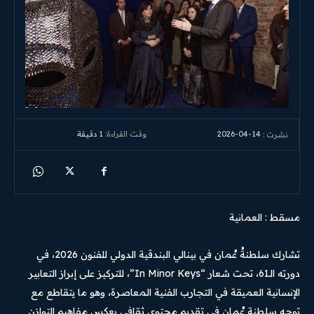
2026-04-14
وقت القراءة:
1
دقيقة
نشرت :
مسقط : العمانية
تشارك سلطنةُ عُمان في بينالي البندقية الدولي للفنون 2026، في
دورته الـ61، تحت شعار “In Minor Keys”، للتركيز على إبراز التعابير
الإنسانية العميقة في التجارب الفنية المعاصرة، وهو ما يتقاطع مع
توجه سلطنة عُمان في تقديم محتوى ثقافي يعكس مفاهيم التوازن