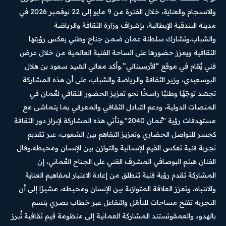
والانسجام والعناية، خلال الفترة من 9 مايو إلى 22 نوفمبر 2026 في
مدينة البندقية الإيطالية، بإشراف وزارة الثقافة والرياضة
والشباب.وتشارك سلطنة عمان ضمن جناح وطني يعكس رؤيتها
الثقافية ويعزز حضورها على الساحة الفنية العالمية من خلال عرض
فني يُقام في موقع “الأرسينالي”.وأكد معالي السّيد سعود بن هلال
البوسعيدي، وزير الثقافة والرياضة والشباب، على أن هذه المشاركة
تجسّد توجّهًا وطنيًّا راسخًا نحو تعزيز الحضور الثقافي لعُمان في
المنصات الدولية، ودعم التبادل الثقافي والمعرفي بما يتماشى مع
مستهدفات رؤية "عُمان 2040".وتأتي هذه المشاركة لإبراز دور الثقافة
كجسر للتواصل الحضاري وتعزيز التفاهم بين الشعوب، عبر تقديم
تجربة فنية تعكس القيم الإنسانية والتوازن بين الإنسان ومحيطه.وقال
الفنان هيثم البوصافي المشرف الفني على الجناح العُماني، إن
المشاركة تقدم رؤية فنية تنطلق من إعادة الاعتبار لمفاهيم العناية
والانتباه، وتعزز العلاقة المتوازنة بين الإنسان ومحيطه، مشيرًا إلى أن
التجربة تفتح مساحات للتأمّل والتفاعل عبر خطاب بصري يتسم
بالهدوء والعمقوتستند المشاركة العمانية إلى منظومة قيم ثقافية تُبرز