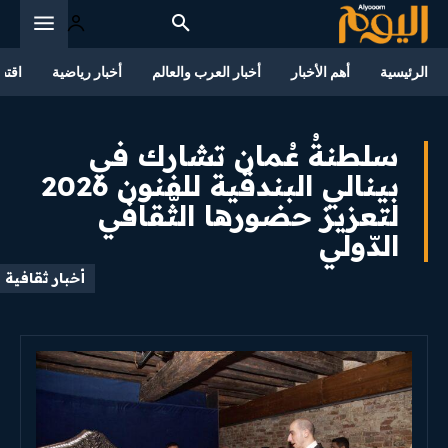
الرئيسية
أهم الأخبار
أخبار العرب والعالم
أخبار رياضية
اقتص
سلطنةُ عُمان تشارك في
بينالي البندقية للفنون 2026
لتعزيز حضورها الثّقافي
الدّولي
أخبار ثقافية