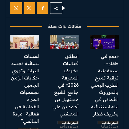
مقالات ذات صلة
«نغم في
انطلاق
لمسات
ظفار»..
فعاليات
نسائية تجسد
سيمفونية
«خريف
التراث وتروي
تراثية تمزج
المعرفة
حكايات الزمن
الطرب اليمني
2026» في
الجميل
بالموروث
جامع الشيخ
بجمعيات
العُماني في
مستهيل بن
المرأة
ليلة استثنائية
أحمد بن علي
العُمانية في
بخريف ظفار
المعشني
فعالية “عودة
الماضي”
أخبار ثقافية
أخبار ثقافية
منذ 16 ساعة
منذ يوم واحد