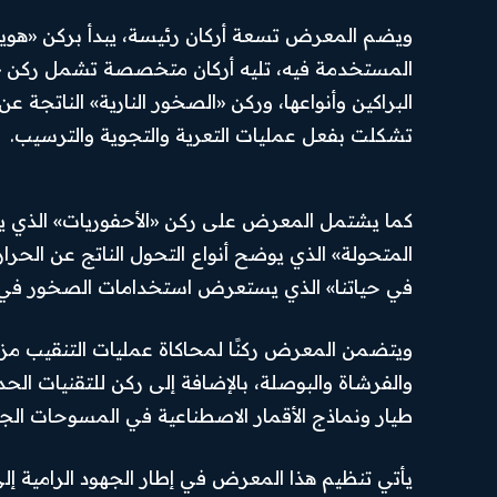
الرئيسية
من نحن
Hub
News
ويضم المعرض تسعة أركان رئيسة، يبدأ بركن «هوية 
أهم الأخبار
تواصل بنا
المستخدمة فيه، تليه أركان متخصصة تشمل ركن «ا
SUBSCRIBE
أخبار العرب
سياسة
البراكين وأنواعها، وركن «الصخور النارية» الناتجة ع
والعالم
الخصوصية
تشكلت بفعل عمليات التعرية والتجوية والترسيب.
I've read and accept the
.
Privacy Policy
أخبار رياضية
احكام
الاستخدام
اقتصاد
كما يشتمل المعرض على ركن «الأحفوريات» الذي يب
PREMIUM
السياسة
CONTENT
المتحولة» الذي يوضح أنواع التحول الناتج عن الح
المحافظات
في حياتنا» الذي يستعرض استخدامات الصخور في 
رأي اليوم
ويتضمن المعرض ركنًا لمحاكاة عمليات التنقيب مزو
والفرشاة والبوصلة، بالإضافة إلى ركن للتقنيات 
© Newspaper WordPress Theme by TagDiv
طيار ونماذج الأقمار الاصطناعية في المسوحات الجيو
يأتي تنظيم هذا المعرض في إطار الجهود الرامية إلى