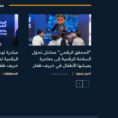
مق
“المحقق الرقمي” عمانتل تحوّل
مبادرة توع
السلامة الرقمية إلى مغامرة
الرقمية ل
يعيشها الأطفال في خريف ظفار
خريف ظفا
أخبار محلية
منذ 4 ساعات
المحافظات