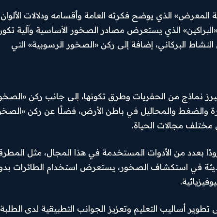
المعرض» الذي يوضح فكرته العامة وأقسامه ودلالات الألوان
لبراكين» الذي يستعرض مصادر الصخور الأساسية وآلية تكون
Facebook
ن النشاط البركاني، إضافة إلى ركن «الصخور الرسوبية» التي
Instagram
X
رز نماذج من الحفريات وطرق تكونها، إلى جانب ركن «الصخو
Youtube
رارة والضغط والمحاليل في باطن الأرض، فضلًا عن ركن «الصخو
مختلف مجالات الحياة.
دًا بعدد من الأدوات المستخدمة في هذا المجال، مثل المطرق
الحديثة في استكشاف الصخور، يستعرض استخدام الطائرات بدو
فيزيائية.
 تطوير أساليب التعليم وتعزيز الجوانب التطبيقية لدى الطلبة،