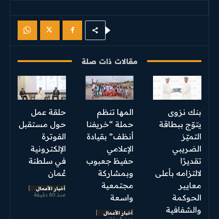
مقالات ذات صلة
بنك نزوى
المها تنظم
حلقة عمل
يتوّج ببطاقة
حملة “خريفنا
حول مستقبل
التميّز
أنظف” بقيادة
الفوترة
الضريبي
الإعلامي
الإلكترونية
تقديرًا
حفيظ جعبوب
في سلطنة
لالتزامه بأعلى
وبمشاركة
عُمان
معايير
مجتمعية
أخبار الأعمال
منذ 60 دقيقة
الحوكمة
واسعة
والشفافية
أخبار الأعمال
منذ 5 دقائق