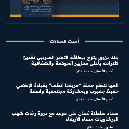
أحدث المقالات
بنك نزوى يتوّج ببطاقة التميّز الضريبي تقديرًا
لالتزامه بأعلى معايير الحوكمة والشفافية
أخبار الأعمال
منذ دقيقتان
المها تنظم حملة “خريفنا أنظف” بقيادة الإعلامي
حفيظ جعبوب وبمشاركة مجتمعية واسعة
أخبار الأعمال
منذ 5 دقائق
سماء سلطنة عُمان على موعد مع ذروة زخات شهب
البرشاويات مساء الأربعاء
متنوع
منذ 7 دقائق