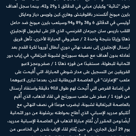
جولر "ثنائية" وكيليان مبابي في الدقائق 1 و29 و42، بينما سجل أهداف
بايرن ميونخ ألكسندر بافلوفيتش وهاري كين ولويس دياز ومايكل
أوليسي في الدقائق 6 و38 و89 و94.وسيلعب بايرن ميونخ ضد حامل
اللقب باريس سان جيرمان الفرنسي، الذي فاز على ليفربول الإنجليزي
ذهابًا وإيابًا بنتيجة واحدة 2 / صفر.وفي المباراة الأخرى، تأهل فريق
أرسنال الإنجليزي إلى نصف نهائي دوري أبطال أوروبا لكرة القدم بعد
تعادله بدون أهداف مع ضيفه سبورتنج لشبونة البرتغالي، في إياب دور
الثمانية للبطولة، مستفيدًا من فوزه ذهابًا 1 / صفر.وعجز لاعبو
الفريقين عن التسجيل على مدار شوطي المباراة، التي أُقيمت على
ملعب "الإمارات" في العاصمة البريطانية لندن، بعدما تبارى لاعبوهما
في إضاعة الفرص التي أُتيحت لهم طوال الـ90 دقيقة.واستفاد أرسنال
من فوزه 1 / صفر على ملعب سبورتنج في لقاء الذهاب، الذي أُقيم
بالعاصمة البرتغالية لشبونة، ليضرب موعدًا في نصف النهائي مع
أتلتيكو مدريد الإسباني، الذي أطاح بمواطنه برشلونة من دور الثمانية
أيضًا.ومن المقرر أن تُقام مباراة الذهاب في العاصمة الإسبانية مدريد،
يوم 29 أبريل الجاري، في حين يُقام لقاء الإياب بلندن في الخامس من