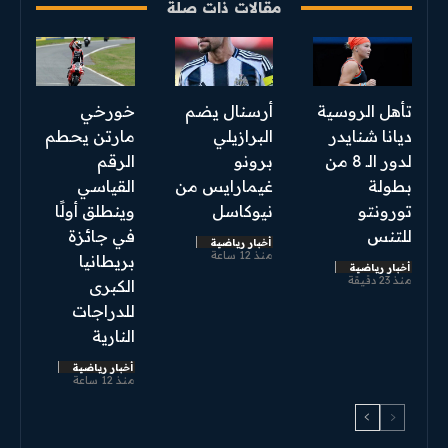
مقالات ذات صلة
تأهل الروسية
أرسنال يضم
خورخي
ديانا شنايدر
البرازيلي
مارتن يحطم
لدور الـ 8 من
برونو
الرقم
بطولة
غيمارايس من
القياسي
تورونتو
نيوكاسل
وينطلق أولًا
للتنس
في جائزة
أخبار رياضية
منذ 12 ساعة
بريطانيا
أخبار رياضية
منذ 23 دقيقة
الكبرى
للدراجات
النارية
أخبار رياضية
منذ 12 ساعة