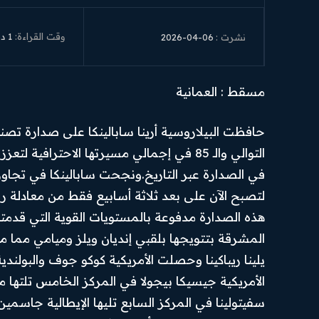
وقت القراءة:
1
دق
2026-04-06
نشرت :
مسقط : العمانية
التوالي والـ 85 في إجمالي مسيرتها الاحترا
لتصبح الآن على بعد ثلاثة أسابيع فقط من معادلة رق
هذه الصدارة مدفوعة بالمستويات القوية التي قدمت
يلينا ريباكينا وحصلت الأمريكية كوكو جوف والبولندية
الرئيسية
من نحن
Hub
News
الأمريكية جيسيكا بيجولا في المركز الخامس تلتها موا
أهم الأخبار
تواصل بنا
سفيتولينا في المركز السابع تليها الإيطالية جاسمين 
SUBSCRIBE
أخبار العرب
سياسة