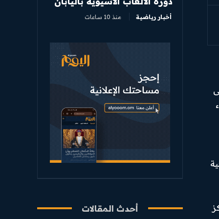
دورة الألعاب الآسيوية باليابان
أخبار رياضية
منذ 10 ساعات
عبات التنس المحترفات للأسبوع 77 على
ء
كازاخية
ز
أحدث المقالات