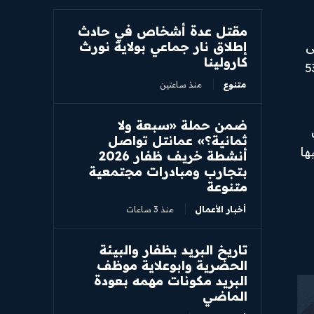
مقتل عدة أشخاص في حادث
إطلاق نار جماعي بولاية نورث
بها على
كارولينا
لنهائي مما أدى إلى قفزة هائلة في تصنيفها بواقع 36 مركزًا لتصل إلى المرتبة 53
متنوع
منذ ساعتين
ضمن حملة «سبعة ولا
ي
ثمانية؟» عمانتل تواصل
8 بعد فقدان لقبها
أنشطة خريف ظفار 2026
بتجارب ومبادرات مجتمعية
متنوعة
أخبار الأعمال
منذ 3 ساعات
تاريخ البريد بظفار والبيئة
الحضرية وابوعلاية موظف
البريد مكونات مهمه بعودة
الماضي