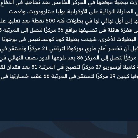
عززت بيجولا موقعها في المركز الخامس بعد نجاحها في الدفاع
Instagram
لمباراة النهائية على الأوكرانية يوليا ستارودوبت. وقدمت
X
ستارودوبت واحدة من أكبر مفاجآت الموسم بوصولها إلى أول نهائي لها في بطولات فئة 500 نقطة بعد تغل
الأمريكية ماديسون كيز في نصف ا
البطولات الأخرى، شهدت بطولة كوبا كولسانتيس في بوجوتا
Youtube
تألق المجرية بانا أودفاردي التي وصلت إلى النهائي قبل أن تخسر أمام ماري بوزكوفا لترتقي 21 مركزًا وتستقر في
المرتبة 71 كما صعدت الكولومبية إميليانا أرانجو 20 مركزًا لتصل إلى المركز 86 بعد بلوغها الدور نصف النهائي ف
البطولة ذاتها.وفي المقابل تراجع تصنيف الكولومبية كاميلا أوسوريو 27 مركزًا لتصبح في المرتبة 1
وخروجها من الدور الثاني كما تراجعت الأمريكية صوفيا كينين 19 مركزًا لتستقر في المرتبة 66 عقب خسارتها في