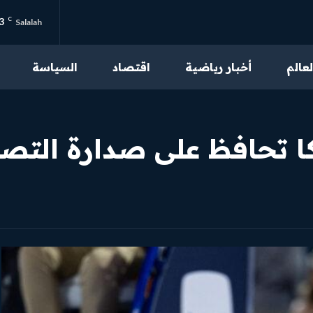
3
C
Salalah
لعالم
أخبار رياضية
اقتصاد
السياسة
من نحن
تواصل بنا
نكا تحافظ على صدارة التص
سياسة الخصوصية
احكام الاستخدام
محتوى مميز
اقرأ مقالاتنا الحصرية