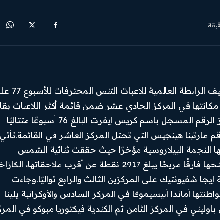
يقة
حافظت البيلاروسية أرينا سابالينكا على صدارة تصنيف الرابطة العالمية للا
فية لتعزز مكانتها في المركز الحادي عشر ضمن قائمة أكثر اللاعبات بقا
في الصدارة عبر التاريخ.ونجحت سابالينكا في تجاوز الرقم المسجل باسم كريس إيفرت البالغ 76 أسبوعًا متتاليًا
م مارتينا هينجيس التي تحتل المركز العاشر في القائمة.تأتي
ها النجمة البيلاروسية مؤخرًا حيث حققت ثنائية الشمس
المشرقة بتتويجها بلقبي إنديان ويلز وميامي مما منحها فارقًا مريحًا يبلغ 2917 نقطة عن أقرب ملاحقاتها، ال
 إيجا شفيونتيك على المركزين الثالث والرابع تواليًا.وجاءت
طنتها أماندا أنيسيموفا في المركز السادس والأوكرانية يلينا
Facebook
باوليني في المركز الثامن ثم الكندية فيكتوريا مبوكو في المرك