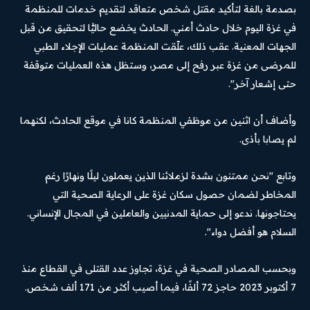
بصدمة بالغة لتأكيد مقتل شخص متعاقد لتقديم خدمات للمنظمة
في غزة اليوم خلال حادث أمني​​​. الحادث يخضع حاليًّا لتحقيق من قبل
الجهات المعنية. عقب ذلك، علّقت المنظمة عمليات الإجلاء الطبي
للمرضى من غزة عبر رفح إلى مصر، وستظل هذه العمليات متوقفة
حتى إشعار آخر".
وأضاف أن اثنين من موظفي المنظمة كانا في موقع الحادث، لكنهما
لم يصابا بأذى.
وتابع "نحن ممتنون بشدة لزملائنا الذين يعملون ليلًا ونهارًا رغم
المخاطر لضمان حصول سكان غزة على الرعاية الصحية التي
يحتاجونها. ندعو إلى حماية المدنيين والعاملين في المجال الإنساني.
السلام هو أفضل دواء".
وبحسب المصادر الصحية في غزة، تجاوز عدد القتلى في القطاع منذ
7 أكتوبر 2023 حاجز 72 ألفًا، فيما أصيب أكثر من 171 ألف شخص.