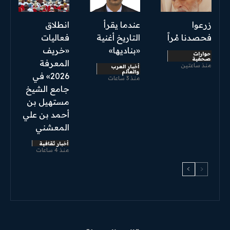
زرعوا
عندما يقرأ
انطلاق
فحصدنا مُراً
التاريخ أغنية
فعاليات
«بناديها»
«خريف
حوارات
صحفية
المعرفة
منذ ساعتين
أخبار العرب
والعالم
2026» في
منذ 3 ساعات
جامع الشيخ
مستهيل بن
أحمد بن علي
المعشني
أخبار ثقافية
منذ 4 ساعات