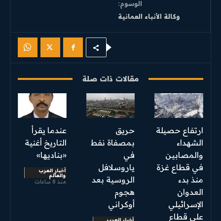
الوسوم:
وكالة الأنباء العمانية
مقالات ذات صلة
ارتفاع حصيلة
حريق
عندما يقرأ
الشهداء
بمصفاة نفط
التاريخ أغنية
والمصابين
في
«بناديها»
في قطاع غزة
ياروسلافل
أخبار العرب
والعالم
منذ بدء
الروسية بعد
منذ 8 ساعات
العدوان
هجوم
الإسرائيلي
أوكراني
على قطاع
أخبار العرب