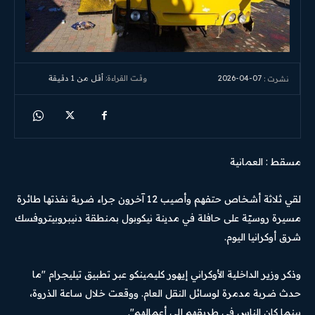
2026-04-07
وقت القراءة:
أقل من 1
دقيقة
نشرت :
مسقط : العمانية
لقي ثلاثة أشخاص حتفهم وأصيب 12 آخرون جراء ضربة نفذتها طائرة
مسيرة روسيّة على حافلة في مدينة نيكوبول بمنطقة دنيبروبيتروفسك
شرق أوكرانيا اليوم.
وذكر وزير الداخلية الأوكراني إيهور كليمينكو عبر تطبيق تيليجرام "ما
حدث ضربة مدمرة لوسائل النقل العام. ووقعت خلال ساعة الذروة،
بينما كان الناس في طريقهم إلى أعمالهم".